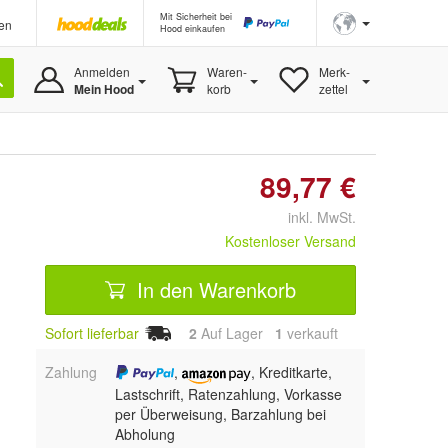
Mit Sicherheit bei
en
Hood einkaufen
Anmelden
Waren-
Merk-
Mein Hood
korb
zettel
89,77 €
inkl. MwSt.
Kostenloser Versand
In den Warenkorb
Sofort lieferbar
2
Auf Lager
1
 verkauft
Zahlung
,
, Kreditkarte,
Lastschrift, Ratenzahlung, Vorkasse
per Überweisung, Barzahlung bei
Abholung