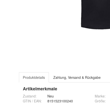
Produktdetails
Zahlung, Versand & Rückgabe
Artikelmerkmale
Zustand:
Neu
Marke:
GTIN / EAN:
8151523100240
Größe
: