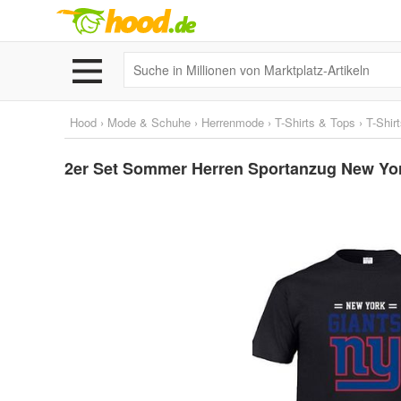
Hood
›
Mode & Schuhe
›
Herrenmode
›
T-Shirts & Tops
›
T-Shir
2er Set Sommer Herren Sportanzug New York