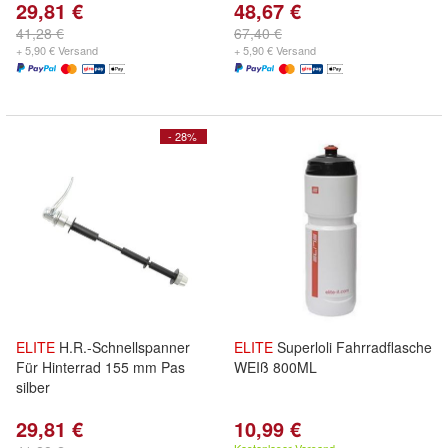
29,81 €
48,67 €
41,28 €
67,40 €
+ 5,90 € Versand
+ 5,90 € Versand
- 28%
ELITE
H.R.-Schnellspanner
ELITE
Superloli Fahrradflasche
Für Hinterrad 155 mm Pas
WEIß 800ML
silber
29,81 €
10,99 €