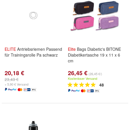
ELITE
Antriebsriemen Passend
Elite
Bags Diabetic's BITONE
für Trainingsrolle Pa schwarz
Diabetikertasche 19 x 11 x 6
cm
20,18 €
26,45 €
(26,45 €/)
Kostenloser Versand
23,43 €
+ 5,90 € Versand
48