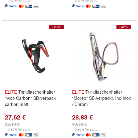
+ 5,90 € Versand
+ 5,90 € Versand
- 23%
- 42%
ELITE
Trinkflaschenhalter
ELITE
Trinkflaschenhalter
"Vico Carbon" SB-verpack
"Morèo" SB-verpackt, Ino Inox
carbon matt
/ Chrom
27,62 €
28,83 €
36,10 €
49,58 €
+ 5,90 € Versand
+ 5,90 € Versand