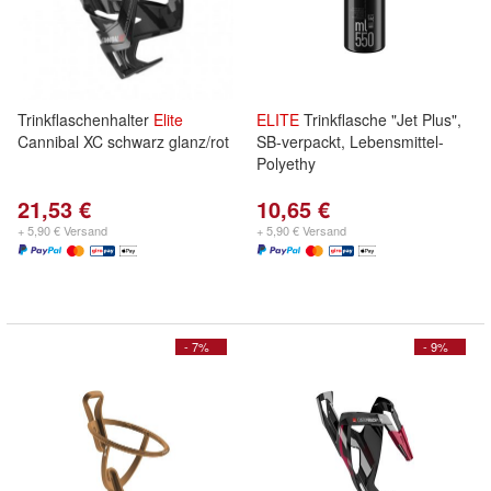
Trinkflaschenhalter
Elite
ELITE
Trinkflasche "Jet Plus",
Cannibal XC schwarz glanz/rot
SB-verpackt, Lebensmittel-
Polyethy
21,53 €
10,65 €
+ 5,90 € Versand
+ 5,90 € Versand
- 7%
- 9%