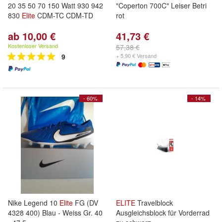
20 35 50 70 150 Watt 930 942
"Coperton 700C" Leiser Betri
830
Elite
CDM-TC CDM-TD
rot
ab 10,00 €
41,73 €
Kostenloser Versand
57,38 €
9
+ 5,90 € Versand
- 60%
- 14%
Nike Legend 10
Elite
FG (DV
ELITE
Travelblock
4328 400) Blau - Weiss Gr. 40
Ausgleichsblock für Vorderrad