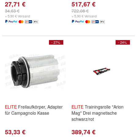
27,71 €
517,67 €
34,63 €
722,08 €
+ 5,90 € Versand
+ 5,90 € Versand
- 27%
- 24%
ELITE
Freilaufkörper, Adapter
ELITE
Trainingsrolle "Arion
für Campagnolo Kasse
Mag" Drei magnetische
schwarz/rot
53,33 €
389,74 €