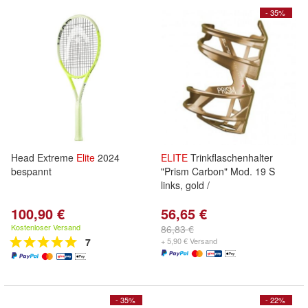
- 35%
Head Extreme
Elite
2024
ELITE
Trinkflaschenhalter
bespannt
"Prism Carbon" Mod. 19 S
links, gold /
100,90 €
56,65 €
Kostenloser Versand
86,83 €
7
+ 5,90 € Versand
- 35%
- 22%