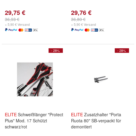
29,75 €
29,76 €
36,93 €
36,80 €
+ 5,90 € Versand
+ 5,90 € Versand
- 28%
- 28%
ELITE
Schweißfänger "Protect
ELITE
Zusatzhalter "Porta
Plus" Mod. 17 Schützt
Ruota 80" SB-verpackt für
schwarz/rot
demontiert