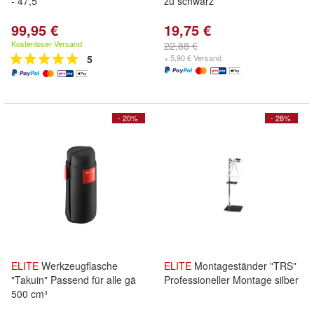
- 47,5
zu schwarz
99,95 €
19,75 €
Kostenloser Versand
22,88 €
5
+ 5,90 € Versand
- 20%
- 28%
ELITE
Werkzeugflasche
ELITE
Montageständer "TRS"
"Takuin" Passend für alle gä
Professioneller Montage silber
500 cm³