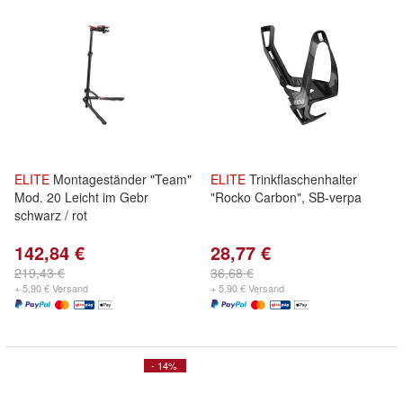
ELITE
Montageständer "Team"
ELITE
Trinkflaschenhalter
Mod. 20 Leicht im Gebr
"Rocko Carbon", SB-verpa
schwarz / rot
142,84 €
28,77 €
219,43 €
36,68 €
+ 5,90 € Versand
+ 5,90 € Versand
- 14%