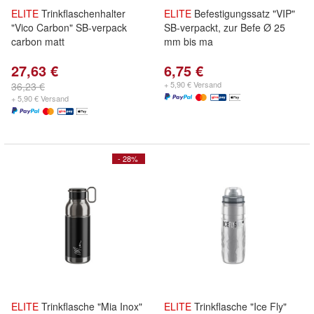
ELITE
Trinkflaschenhalter
ELITE
Befestigungssatz "VIP"
"Vico Carbon" SB-verpack
SB-verpackt, zur Befe Ø 25
carbon matt
mm bis ma
27,63 €
6,75 €
+ 5,90 € Versand
36,23 €
+ 5,90 € Versand
- 28%
ELITE
Trinkflasche "Mia Inox"
ELITE
Trinkflasche "Ice Fly"