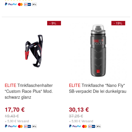
- 9%
- 19%
ELITE
Trinkflaschenhalter
ELITE
Trinkflasche "Nano Fly"
"Custom Race Plus" Mod.
SB-verpackt Die lei dunkelgrau
schwarz glanz
17,70 €
30,13 €
19,43 €
37,25 €
+ 5,90 € Versand
+ 5,90 € Versand