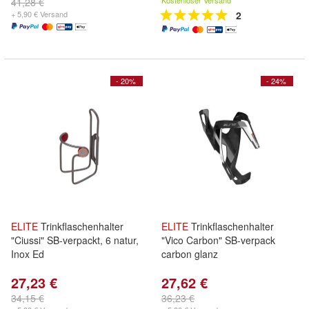
Kostenloser Versand
41,28 €
+ 5,90 € Versand
2
- 20%
- 24%
ELITE
Trinkflaschenhalter
ELITE
Trinkflaschenhalter
"Ciussi" SB-verpackt, 6 natur,
"Vico Carbon" SB-verpack
Inox Ed
carbon glanz
27,23 €
27,62 €
34,15 €
36,23 €