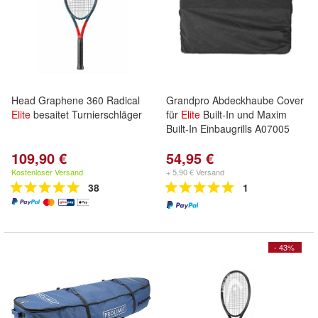
Head Graphene 360 Radical
Grandpro Abdeckhaube Cover
Elite
besaitet Turnierschläger
für
Elite
Built-In und Maxim
Built-In Einbaugrills A07005
109,90 €
54,95 €
Kostenloser Versand
+ 5,90 € Versand
38
1
- 43%