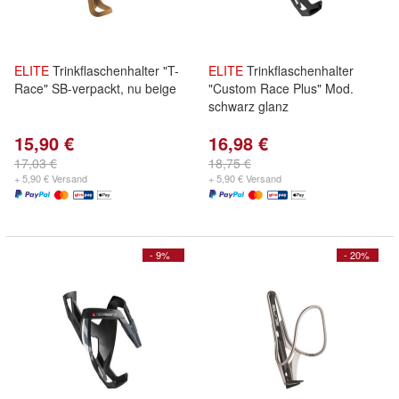
ELITE
Trinkflaschenhalter "T-
ELITE
Trinkflaschenhalter
Race" SB-verpackt, nu beige
"Custom Race Plus" Mod.
schwarz glanz
15,90 €
16,98 €
17,03 €
18,75 €
+ 5,90 € Versand
+ 5,90 € Versand
- 9%
- 20%