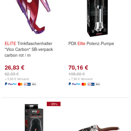
ELITE
Trinkflaschenhalter
PDX
Elite
Potenz-Pumpe
"Vico Carbon" SB-verpack
carbon rot / m
26,83 €
70,16 €
62,33 €
108,00 €
+ 5,90 € Versand
+ 7,90 € Versand
- 35%