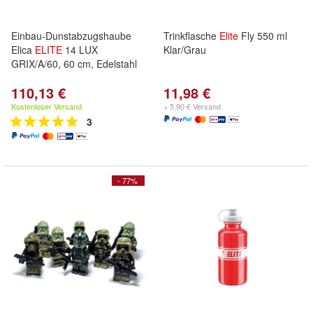
Einbau-Dunstabzugshaube
Trinkflasche
Elite
Fly 550 ml
Elica
ELITE
14 LUX
Klar/Grau
GRIX/A/60, 60 cm, Edelstahl
110,13 €
11,98 €
Kostenloser Versand
+ 5,90 € Versand
3
- 77%