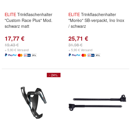
ELITE
Trinkflaschenhalter
ELITE
Trinkflaschenhalter
"Custom Race Plus" Mod.
"Morèo" SB-verpackt, Ino Inox
schwarz matt
/ schwarz
17,77 €
25,71 €
19,43 €
31,98 €
+ 5,90 € Versand
+ 5,90 € Versand
- 24%