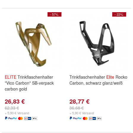
- 57%
- 22%
ELITE
Trinkflaschenhalter
Trinkflaschenhalter
Elite
Rocko
"Vico Carbon" SB-verpack
Carbon, schwarz glanz/weiß
carbon gold
26,83 €
28,77 €
62,33 €
36,68 €
+ 5,90 € Versand
+ 5,90 € Versand