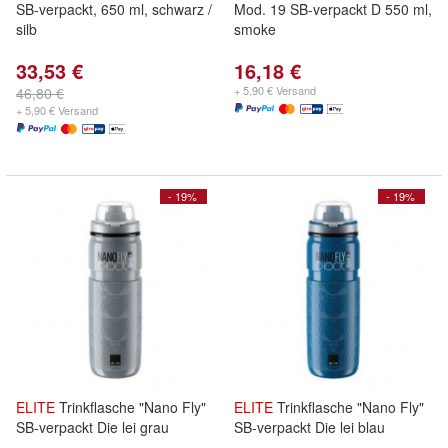
SB-verpackt, 650 ml, schwarz /
Mod. 19 SB-verpackt D 550 ml,
silb
smoke
33,53 €
16,18 €
+ 5,90 € Versand
46,80 €
+ 5,90 € Versand
- 19%
- 19%
ELITE
Trinkflasche "Nano Fly"
ELITE
Trinkflasche "Nano Fly"
SB-verpackt Die lei grau
SB-verpackt Die lei blau