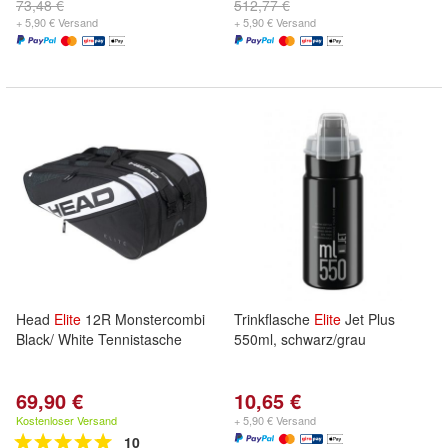
73,48 €
512,77 €
+ 5,90 € Versand
+ 5,90 € Versand
Head
Elite
12R Monstercombi
Trinkflasche
Elite
Jet Plus
Black/ White Tennistasche
550ml, schwarz/grau
69,90 €
10,65 €
Kostenloser Versand
+ 5,90 € Versand
10