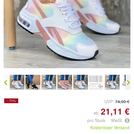
Doppelt antippen zum
vergrößern
- 71%
UVP:
74,00 €
21,11 €
ab
pro Stuck MwSt.
Kostenloser Versand