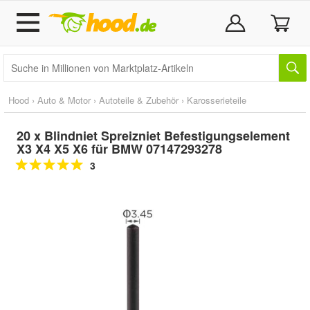
Hood
›
Auto & Motor
›
Autoteile & Zubehör
›
Karosserieteile
20 x Blindniet Spreizniet Befestigungselement
X3 X4 X5 X6 für BMW 07147293278
3