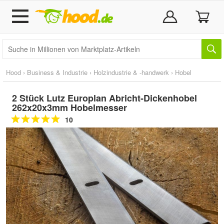
Hood
›
Business & Industrie
›
Holzindustrie & -handwerk
›
Hobel
2 Stück Lutz Europlan Abricht-Dickenhobel
262x20x3mm Hobelmesser
10