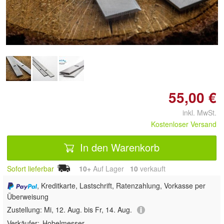
Doppelt antippen zum
vergrößern
55,00 €
inkl. MwSt.
Kostenloser Versand
In den Warenkorb
Sofort lieferbar
10+
Auf Lager
10
 verkauft
, Kreditkarte, Lastschrift, Ratenzahlung, Vorkasse per
Überweisung
Zustellung:
Mi, 12. Aug. bis Fr, 14. Aug.
Verkäufer:
Hobelmesser