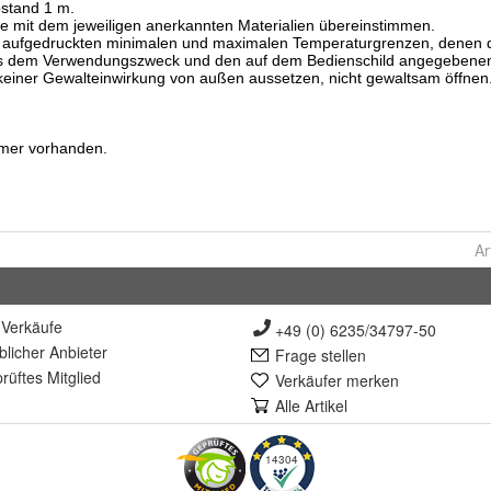
Ar
Verkäufe
+49 (0) 6235/34797-50
lich
er Anbieter
Frage stellen
rüft
es Mitglied
Verkäufer merken
Alle Artikel
14304