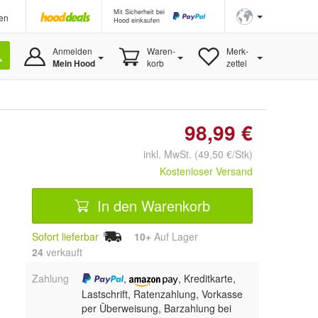
Mit Sicherheit bei
en
Hood einkaufen
Anmelden
Waren-
Merk-
Mein Hood
korb
zettel
98,99 €
inkl. MwSt. (49,50 €/Stk)
Kostenloser Versand
In den Warenkorb
Sofort lieferbar
10+
Auf Lager
24
 verkauft
Zahlung
,
, Kreditkarte,
Lastschrift, Ratenzahlung, Vorkasse
per Überweisung, Barzahlung bei