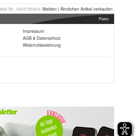
tikel Nr.:
0065185424
Melden
|
Ähnlichen
Artikel verkaufen
Platin
Impressum
AGB
&
Datenschutz
Widerrufsbelehrung