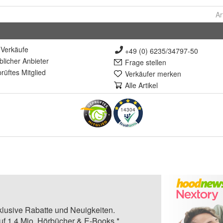
Ar
Verkäufe
+49 (0) 6235/34797-50
lich
er Anbieter
Frage stellen
rüft
es Mitglied
Verkäufer merken
Alle Artikel
14304
klusive Rabatte und Neuigkeiten.
auf 1,4 Mio. Hörbücher & E-Books.*