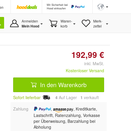
Mit Sicherheit bei
en
Hood einkaufen
Anmelden
Waren-
Merk-
Mein Hood
korb
zettel
192,99 €
inkl. MwSt.
Kostenloser Versand
In den Warenkorb
Sofort lieferbar
4
Auf Lager
1
 verkauft
Zahlung
,
, Kreditkarte,
Lastschrift, Ratenzahlung, Vorkasse
per Überweisung, Barzahlung bei
Abholung