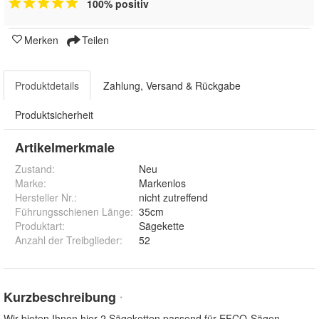
100% positiv
Merken
Teilen
Produktdetails
Zahlung, Versand & Rückgabe
Produktsicherheit
Artikelmerkmale
Zustand:
Neu
Marke:
Markenlos
Hersteller Nr.:
nicht zutreffend
Führungsschienen Länge
:
35cm
Produktart
:
Sägekette
Anzahl der Treibglieder
:
52
Kurzbeschreibung
*
Wir bieten Ihnen hier 2 Sägeketten passend für EFCO-Sägen