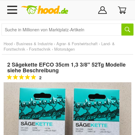
Hood
›
Business & Industrie
›
Agrar- & Forstwirtschaft
›
Land- &
Forsttechnik
›
Forsttechnik
›
Motorsägen
2 Sägekette EFCO 35cm 1,3 3/8" 52Tg Modelle
siehe Beschreibung
2