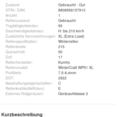
Zustand:
Gebraucht - Gut
GTIN / EAN:
8808956157913
Anzahl
:
1
Reifenzustand
:
Gebraucht
Tragfähigkeitsindex
:
95
Geschwindigkeitsindex
:
H: bis 210 km/h
Zusätzliche Kennzeichnungen
:
XL (Extra Load)
Reifenspezifikation
:
Winterreifen
Reifenbreite
:
215
Querschnitt
:
50
Zoll
:
17
Reifenhersteller
:
Kumho
Reifenmodell
:
WinterCraft WP51 XL
Profiltiefe
:
7,5-8,4mm
DOT
:
2922
Nasshaftungseigenschaften
:
C
Reifenkraftstoffeffizienz
:
E
Externes Rollgeräusch
:
Geräuschklasse 2
Kurzbeschreibung
*