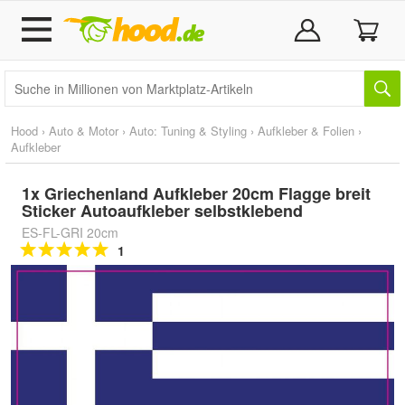
Hood
›
Auto & Motor
›
Auto: Tuning & Styling
›
Aufkleber & Folien
›
Aufkleber
1x Griechenland Aufkleber 20cm Flagge breit
Sticker Autoaufkleber selbstklebend
ES-FL-GRI 20cm
1