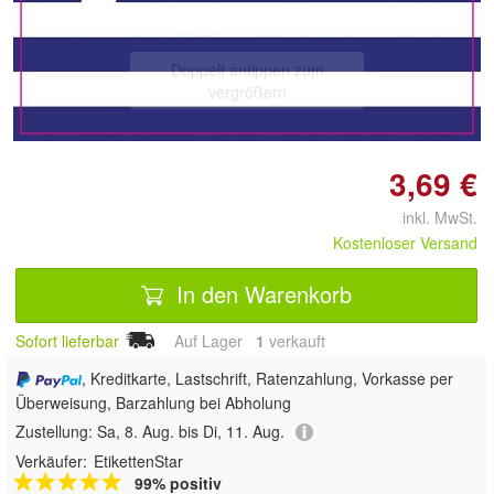
Doppelt antippen zum
vergrößern
3,69 €
inkl. MwSt.
Kostenloser Versand
In den Warenkorb
Sofort lieferbar
Auf Lager
1
 verkauft
, Kreditkarte, Lastschrift, Ratenzahlung, Vorkasse per
Überweisung, Barzahlung bei Abholung
Zustellung:
Sa, 8. Aug. bis Di, 11. Aug.
Verkäufer:
EtikettenStar
99% positiv