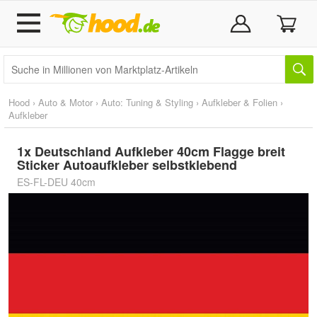
Hood
›
Auto & Motor
›
Auto: Tuning & Styling
›
Aufkleber & Folien
›
Aufkleber
1x Deutschland Aufkleber 40cm Flagge breit
Sticker Autoaufkleber selbstklebend
ES-FL-DEU 40cm