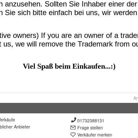
Ar
erkäufe
01732388131
lich
er Anbieter
Frage stellen
Verkäufer merken