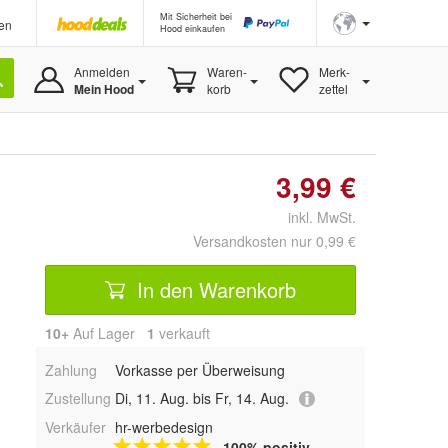
Mit Sicherheit bei
en
Hood einkaufen
Anmelden
Waren-
Merk-
Mein Hood
korb
zettel
3,99 €
inkl. MwSt.
Versandkosten nur 0,99 €
In den Warenkorb
10+
Auf Lager
1
 verkauft
Zahlung
Vorkasse per Überweisung
Zustellung
Di, 11. Aug. bis Fr, 14. Aug.
Verkäufer
hr-werbedesign
100% positiv