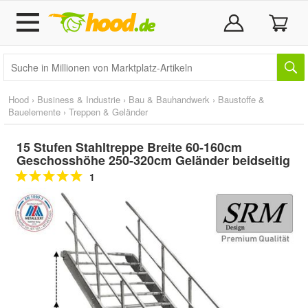
Hood
›
Business & Industrie
›
Bau & Bauhandwerk
›
Baustoffe &
Bauelemente
›
Treppen & Geländer
15 Stufen Stahltreppe Breite 60-160cm
Geschosshöhe 250-320cm Geländer beidseitig
1