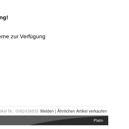
tikel Nr.:
0082438835
Melden
|
Ähnlichen
Artikel verkaufen
Platin