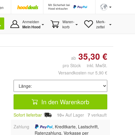
Mit Sicherheit bei
en
Hood einkaufen
Anmelden
Waren-
Merk-
Mein Hood
korb
zettel
35,30 €
ab
pro Stück inkl. MwSt.
Versandkosten nur 5,90 €
In den Warenkorb
Sofort lieferbar
10+
Auf Lager
7
 verkauft
Zahlung
, Kreditkarte, Lastschrift,
Ratenzahlung, Vorkasse per