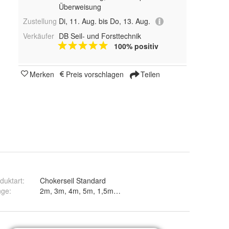
Überweisung
Zustellung
Di, 11. Aug. bis Do, 13. Aug.
Verkäufer
DB Seil- und Forsttechnik
100% positiv
Merken
Preis vorschlagen
Teilen
duktart
:
Chokerseil Standard
nge
:
2m, 3m, 4m, 5m, 1,5m, 1,8m, 2,5m und 3,5m