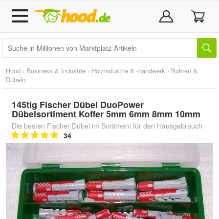
Hood
›
Business & Industrie
›
Holzindustrie & -handwerk
›
Bohren &
Dübeln
145tlg Fischer Dübel DuoPower
Dübelsortiment Koffer 5mm 6mm 8mm 10mm
Die besten Fischer Dübel im Sortiment für den Hausgebrauch
34