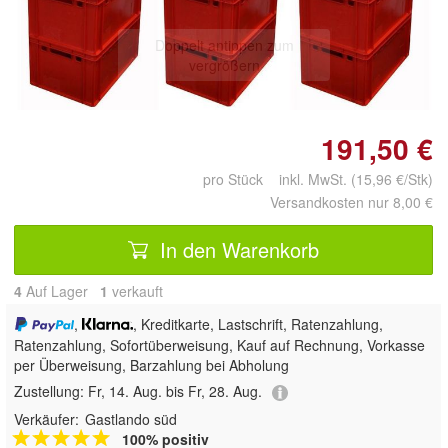
Doppelt antippen zum
vergrößern
191,50 €
pro Stück inkl. MwSt. (15,96 €/Stk)
Versandkosten nur 8,00 €
In den Warenkorb
4
Auf Lager
1
 verkauft
,
, Kreditkarte, Lastschrift, Ratenzahlung,
Ratenzahlung, Sofortüberweisung,
Kauf auf Rechnung, Vorkasse
per Überweisung, Barzahlung bei Abholung
Zustellung:
Fr, 14. Aug. bis Fr, 28. Aug.
Verkäufer:
Gastlando süd
100% positiv