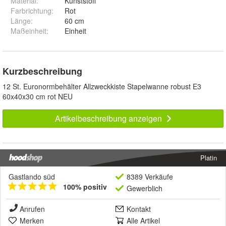
Material
:
Kunststoff
Farbrichtung
:
Rot
Länge
:
60 cm
Maßeinheit
:
Einheit
Kurzbeschreibung
12 St. Euronormbehälter Allzweckkiste Stapelwanne robust E3
60x40x30 cm rot NEU
Artikelbeschreibung anzeigen
Platin
Gastlando süd
8389 Verkäufe
100% positiv
Gewerblich
Anrufen
Kontakt
Merken
Alle Artikel