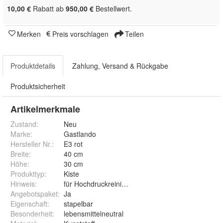
10,00 €
Rabatt ab
950,00 €
Bestellwert.
Merken
Preis vorschlagen
Teilen
Produktdetails
Zahlung, Versand & Rückgabe
Produktsicherheit
Artikelmerkmale
Zustand:
Neu
Marke:
Gastlando
Hersteller Nr.:
E3 rot
Breite
:
40 cm
Höhe
:
30 cm
Produkttyp
:
Kiste
Hinweis
:
für Hochdruckreinigung geeignet
Angebotspaket
:
Ja
Eigenschaft
:
stapelbar
Besonderheit
:
lebensmittelneutral