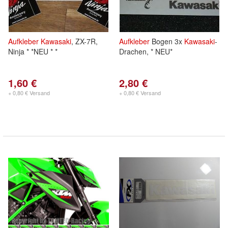
Aufkleber
Kawasaki
, ZX-7R,
Aufkleber
Bogen 3x
Kawasaki
-
Ninja * *NEU * *
Drachen, * NEU*
1,60 €
2,80 €
+ 0,80 € Versand
+ 0,80 € Versand