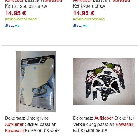
Kx 125 250 03-08 sw
Kxf Kx04-05f sw
14,95 €
14,95 €
Kostenloser Versand
Kostenloser Versand
Dekorsatz Untergrund
Dekorsatz
Aufkleber
Sticker für
Aufkleber
Sticker passt an
Verkleidung passt an
Kawasaki
Kawasaki
Kx 65 00-08 weiß
Kxf Kx450f 06-08