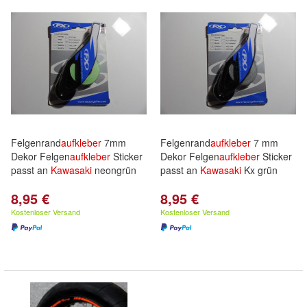
Felgenrand
aufkleber
7mm
Felgenrand
aufkleber
7 mm
Dekor Felgen
aufkleber
Sticker
Dekor Felgen
aufkleber
Sticker
passt an
Kawasaki
neongrün
passt an
Kawasaki
Kx grün
8,95 €
8,95 €
Kostenloser Versand
Kostenloser Versand