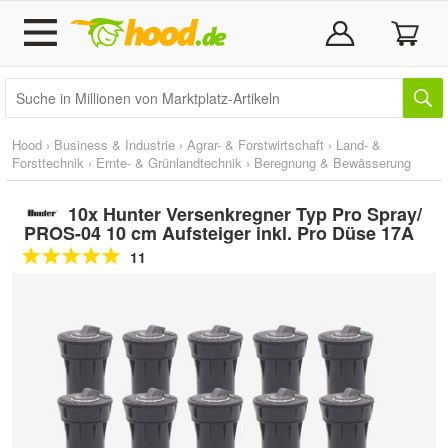
Hood
›
Business & Industrie
›
Agrar- & Forstwirtschaft
›
Land- &
Forsttechnik
›
Ernte- & Grünlandtechnik
›
Beregnung & Bewässerung
10x Hunter Versenkregner Typ Pro Spray/
PROS-04 10 cm Aufsteiger inkl. Pro Düse 17A
11