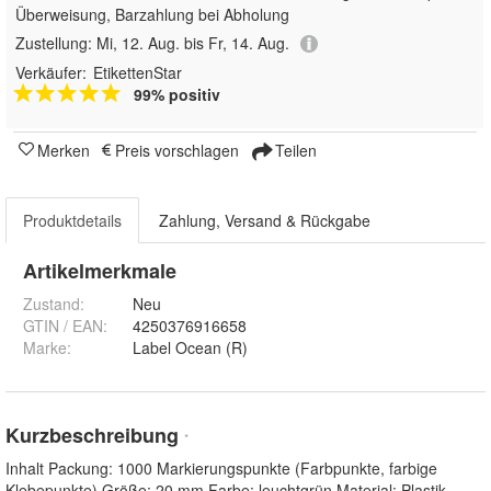
Überweisung, Barzahlung bei Abholung
Zustellung:
Mi, 12. Aug. bis Fr, 14. Aug.
Verkäufer:
EtikettenStar
99% positiv
Merken
Preis vorschlagen
Teilen
Produktdetails
Zahlung, Versand & Rückgabe
Artikelmerkmale
Zustand:
Neu
GTIN / EAN:
4250376916658
Marke:
Label Ocean (R)
Kurzbeschreibung
*
Inhalt Packung: 1000 Markierungspunkte (Farbpunkte, farbige
Klebepunkte) Größe: 20 mm Farbe: leuchtgrün Material: Plastik