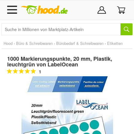
Hood
›
Büro & Schreibwaren
›
Bürobedarf & Schreibwaren
›
Etiketten
1000 Markierungspunkte, 20 mm, Plastik,
leuchtgrün von LabelOcean
1