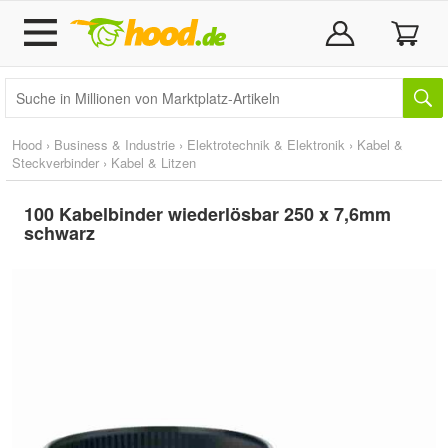
Hood
›
Business & Industrie
›
Elektrotechnik & Elektronik
›
Kabel &
Steckverbinder
›
Kabel & Litzen
100 Kabelbinder wiederlösbar 250 x 7,6mm
schwarz