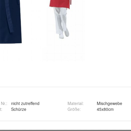
 Nr.:
nicht zutreffend
Material
:
Mischgewebe
t
:
Schürze
Größe
:
45x80cm