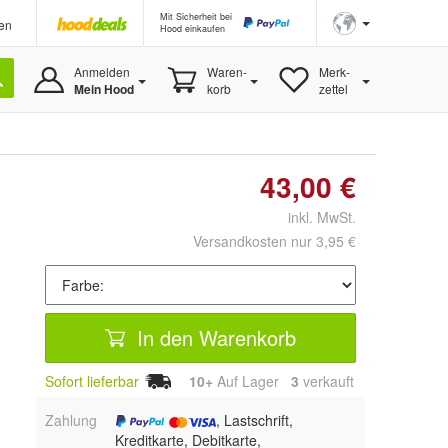
Mit Sicherheit bei
en
Hood einkaufen
Anmelden
Waren-
Merk-
Mein Hood
korb
zettel
43,00 €
inkl. MwSt.
Versandkosten nur 3,95 €
In den Warenkorb
Sofort lieferbar
10+
Auf Lager
3
 verkauft
Zahlung
, Lastschrift,
Kreditkarte, Debitkarte,