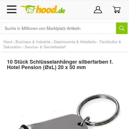
Hood
›
Business & Industrie
›
Gastronomie & Hotellerie
›
Tischkultur &
Dekoration
›
Service- & Servierbedarf
10 Stück Schlüsselanhänger silberfarben f.
Hotel Pension (ØxL) 20 x 50 mm