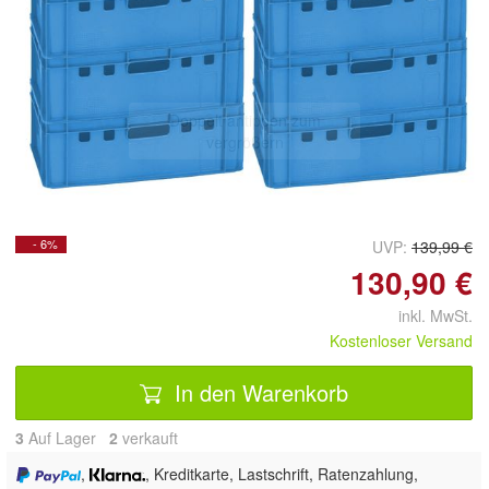
Doppelt antippen zum
vergrößern
- 6%
UVP:
139,99 €
130,90 €
inkl. MwSt.
Kostenloser Versand
In den Warenkorb
3
Auf Lager
2
 verkauft
,
, Kreditkarte, Lastschrift, Ratenzahlung,