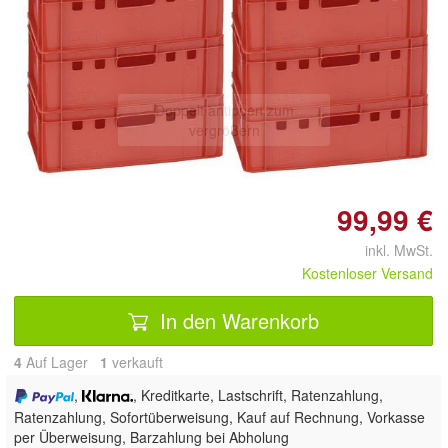
Doppelt antippen zum
vergrößern
99,99 €
inkl. MwSt.
Kostenloser Versand
In den Warenkorb
4
Auf Lager
1
 verkauft
,
, Kreditkarte, Lastschrift, Ratenzahlung,
Ratenzahlung, Sofortüberweisung,
Kauf auf Rechnung, Vorkasse
per Überweisung, Barzahlung bei Abholung