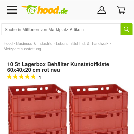
Hood
›
Business & Industrie
›
Lebensmittel-Ind. & -handwerk
›
Metzgereiausstattung
10 St Lagerbox Behälter Kunststoffkiste
60x40x20 cm rot neu
1