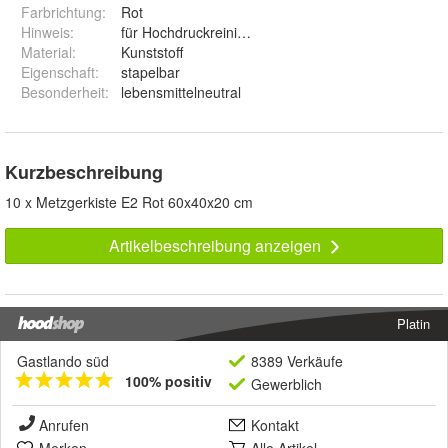
Farbrichtung
:
Rot
Hinweis
:
für Hochdruckreinigung geeignet
Material
:
Kunststoff
Eigenschaft
:
stapelbar
Besonderheit
:
lebensmittelneutral
Kurzbeschreibung
10 x Metzgerkiste E2 Rot 60x40x20 cm
Artikelbeschreibung anzeigen
Platin
Gastlando süd
8389 Verkäufe
100% positiv
Gewerblich
Anrufen
Kontakt
Merken
Alle Artikel