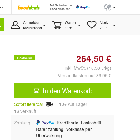
Mit Sicherheit bei
en
Hood einkaufen
Anmelden
Waren-
Merk-
Mein Hood
korb
zettel
264,50 €
Bestseller
inkl. MwSt. (10,58 €/kg)
Versandkosten nur 39,95 €
In den Warenkorb
Sofort lieferbar
10+
Auf Lager
16
 verkauft
Zahlung
, Kreditkarte, Lastschrift,
Ratenzahlung, Vorkasse per
Überweisung