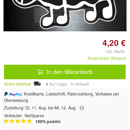
Doppelt antippen zum
vergrößern
4,20 €
inkl. MwSt.
Kostenloser Versand
In den Warenkorb
Sofort lieferbar
8
Auf Lager
1
 verkauft
, Kreditkarte, Lastschrift, Ratenzahlung, Vorkasse per
Überweisung
Zustellung:
Di, 11. Aug. bis Mi, 12. Aug.
Verkäufer:
NetSpares
100% positiv