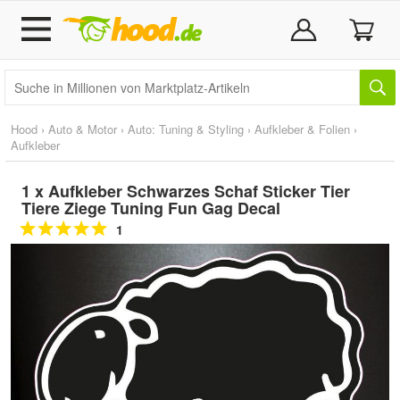
Hood
›
Auto & Motor
›
Auto: Tuning & Styling
›
Aufkleber & Folien
›
Aufkleber
1 x Aufkleber Schwarzes Schaf Sticker Tier
Tiere Ziege Tuning Fun Gag Decal
1