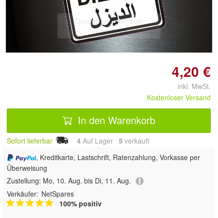
Doppelt antippen zum
vergrößern
4,20 €
inkl. MwSt.
Kostenloser Versand
In den Warenkorb
Sofort lieferbar
4
Auf Lager
5
 verkauft
, Kreditkarte, Lastschrift, Ratenzahlung, Vorkasse per
Überweisung
Zustellung:
Mo, 10. Aug. bis Di, 11. Aug.
Verkäufer:
NetSpares
100% positiv