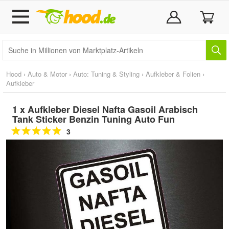
Hood
›
Auto & Motor
›
Auto: Tuning & Styling
›
Aufkleber & Folien
›
Aufkleber
1 x Aufkleber Diesel Nafta Gasoil Arabisch
Tank Sticker Benzin Tuning Auto Fun
3