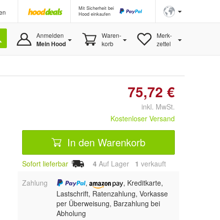
Mit Sicherheit bei
en
Hood einkaufen
Anmelden
Waren-
Merk-
Mein Hood
korb
zettel
75,72 €
inkl. MwSt.
Kostenloser Versand
In den Warenkorb
Sofort lieferbar
4
Auf Lager
1
 verkauft
Zahlung
,
, Kreditkarte,
Lastschrift, Ratenzahlung, Vorkasse
per Überweisung, Barzahlung bei
Abholung