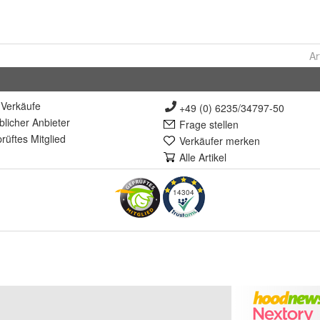
Ar
Verkäufe
+49 (0) 6235/34797-50
lich
er Anbieter
Frage stellen
rüft
es Mitglied
Verkäufer merken
Alle Artikel
14304