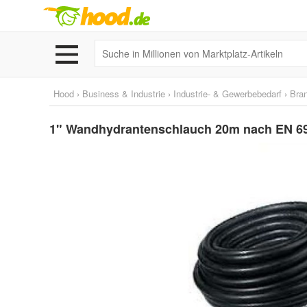
Hood
›
Business & Industrie
›
Industrie- & Gewerbebedarf
›
Bra
1" Wandhydrantenschlauch 20m nach EN 69