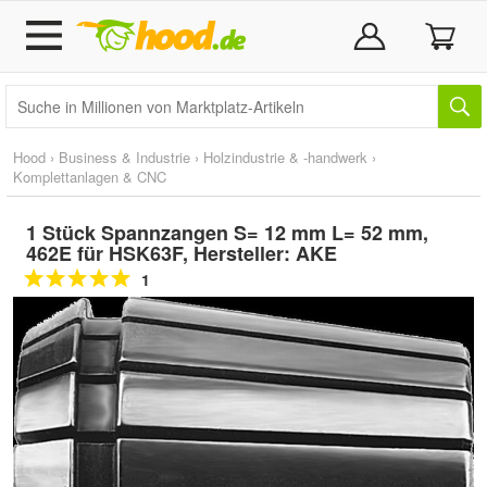
Hood
›
Business & Industrie
›
Holzindustrie & -handwerk
›
Komplettanlagen & CNC
1 Stück Spannzangen S= 12 mm L= 52 mm,
462E für HSK63F, Hersteller: AKE
1