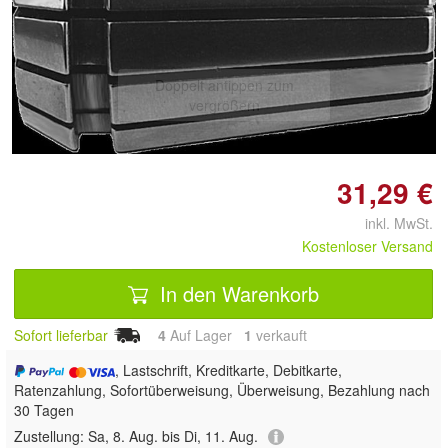
Doppelt antippen zum
vergrößern
31,29 €
inkl. MwSt.
Kostenloser Versand
In den Warenkorb
Sofort lieferbar
4
Auf Lager
1
 verkauft
, Lastschrift, Kreditkarte, Debitkarte,
Ratenzahlung, Sofortüberweisung, Überweisung, Bezahlung nach
30 Tagen
Zustellung:
Sa, 8. Aug. bis Di, 11. Aug.