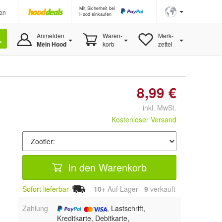
Mit Sicherheit bei
en
Hood einkaufen
Anmelden
Waren-
Merk-
Mein Hood
korb
zettel
8,99 €
inkl. MwSt.
Kostenloser Versand
In den Warenkorb
Sofort lieferbar
10+
Auf Lager
9
 verkauft
Zahlung
, Lastschrift,
Kreditkarte, Debitkarte,