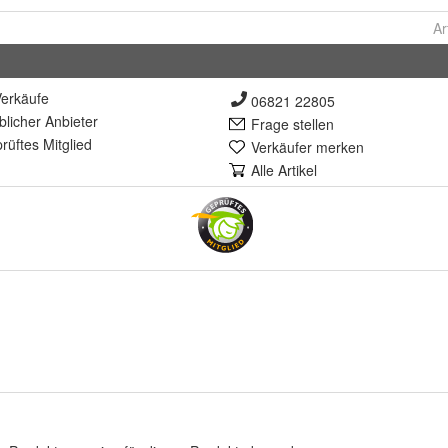
Ar
erkäufe
06821 22805
lich
er Anbieter
Frage stellen
rüft
es Mitglied
Verkäufer merken
Alle Artikel