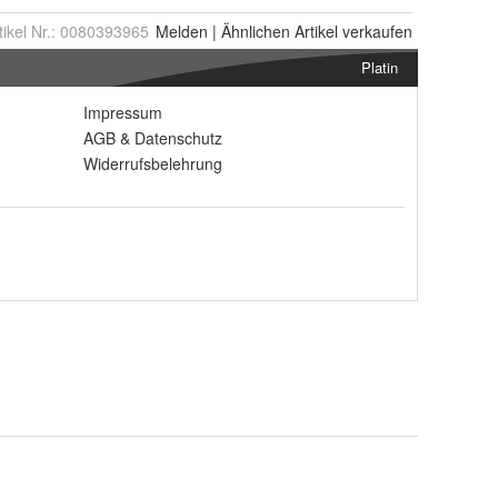
tikel Nr.:
0080393965
Melden
|
Ähnlichen
Artikel verkaufen
Platin
Impressum
AGB
&
Datenschutz
Widerrufsbelehrung