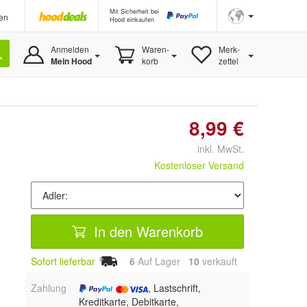
Mit Sicherheit bei
en
Hood einkaufen
Anmelden
Waren-
Merk-
Mein Hood
korb
zettel
8,99 €
inkl. MwSt.
Kostenloser Versand
In den Warenkorb
Sofort lieferbar
6
Auf Lager
10
 verkauft
Zahlung
, Lastschrift,
Kreditkarte, Debitkarte,