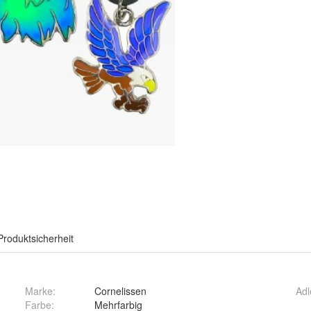
Produktsicherheit
Marke:
Cornelissen
Adl
Farbe
:
Mehrfarbig