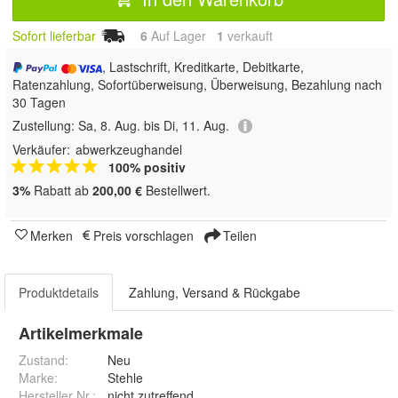
Sofort lieferbar
6
Auf Lager
1
 verkauft
, Lastschrift, Kreditkarte, Debitkarte,
Ratenzahlung, Sofortüberweisung, Überweisung, Bezahlung nach
30 Tagen
Zustellung:
Sa, 8. Aug. bis Di, 11. Aug.
Verkäufer:
abwerkzeughandel
100% positiv
3%
Rabatt ab
200,00 €
Bestellwert.
Merken
Preis vorschlagen
Teilen
Produktdetails
Zahlung, Versand & Rückgabe
Artikelmerkmale
Zustand:
Neu
Marke:
Stehle
Hersteller Nr.:
nicht zutreffend