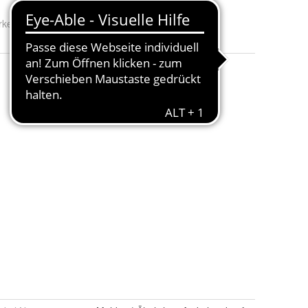
rke:
Pilot Pen