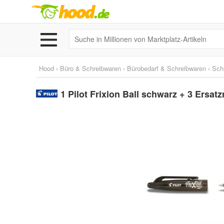
Hood
›
Büro & Schreibwaren
›
Bürobedarf & Schreibwaren
›
Schr
1 Pilot Frixion Ball schwarz + 3 Ersat