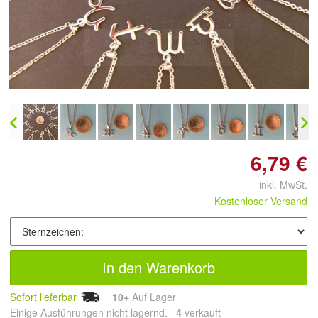
Doppelt antippen zum
vergrößern
6,79 €
inkl. MwSt.
Kostenloser Versand
In den Warenkorb
Sofort lieferbar
10+
Auf Lager
Einige Ausführungen nicht lagernd.
4
 verkauft