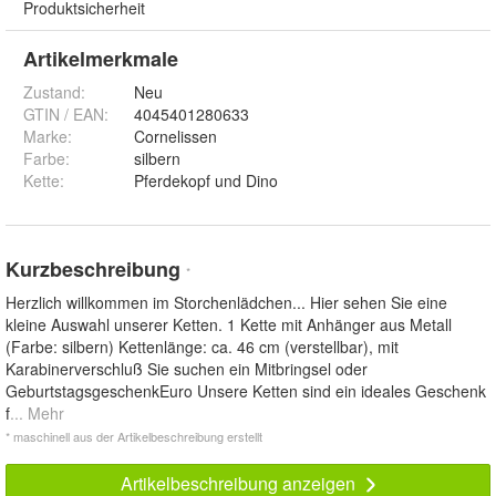
Produktsicherheit
Artikelmerkmale
Zustand:
Neu
GTIN / EAN:
4045401280633
Marke:
Cornelissen
Farbe
:
silbern
Kette
:
Pferdekopf und Dino
Kurzbeschreibung
*
Herzlich willkommen im Storchenlädchen... Hier sehen Sie eine
kleine Auswahl unserer Ketten. 1 Kette mit Anhänger aus Metall
(Farbe: silbern) Kettenlänge: ca. 46 cm (verstellbar), mit
Karabinerverschluß Sie suchen ein Mitbringsel oder
GeburtstagsgeschenkEuro Unsere Ketten sind ein ideales Geschenk
f
... Mehr
* maschinell aus der Artikelbeschreibung erstellt
Artikelbeschreibung anzeigen