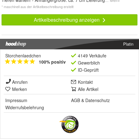
Tieren wählen! - Anhängergröße: ca. 7 cm Lieferung
... Mehr
* maschinell aus der Artikelbeschreibung erstellt
Artikelbeschreibung anzeigen
Platin
Storchenlaedchen
4149 Verkäufe
100% positiv
Gewerblich
ID-Geprüft
Anrufen
Kontakt
Merken
Alle Artikel
Impressum
AGB
&
Datenschutz
Widerrufsbelehrung