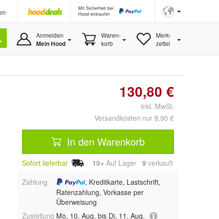
Mit Sicherheit bei
en
Hood einkaufen
Anmelden
Waren-
Merk-
Mein Hood
korb
zettel
130,80 €
inkl. MwSt.
Versandkosten nur 8,90 €
In den Warenkorb
Sofort lieferbar
10+
Auf Lager
9
 verkauft
Zahlung
, Kreditkarte, Lastschrift,
Ratenzahlung, Vorkasse per
Überweisung
Zustellung
Mo, 10. Aug. bis Di, 11. Aug.