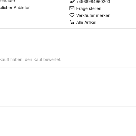
erkäufe
+4968984960203
lich
er Anbieter
Frage stellen
Verkäufer merken
Alle Artikel
kauft haben, den Kauf bewertet.