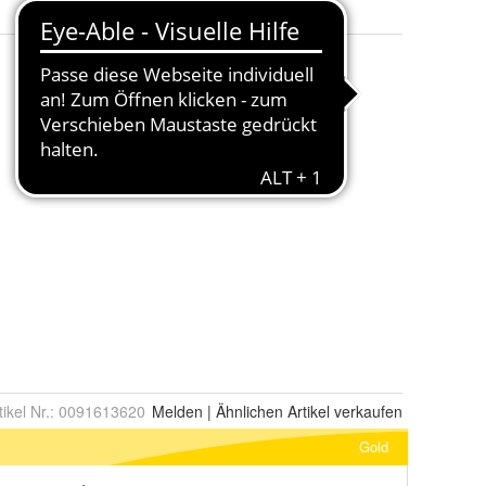
tikel Nr.:
0091613620
Melden
|
Ähnlichen
Artikel verkaufen
Gold