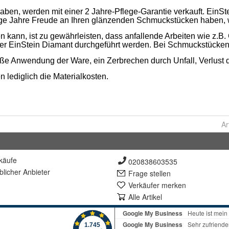
Ar
käufe
020838603535
lich
er Anbieter
Frage stellen
Verkäufer merken
Alle Artikel