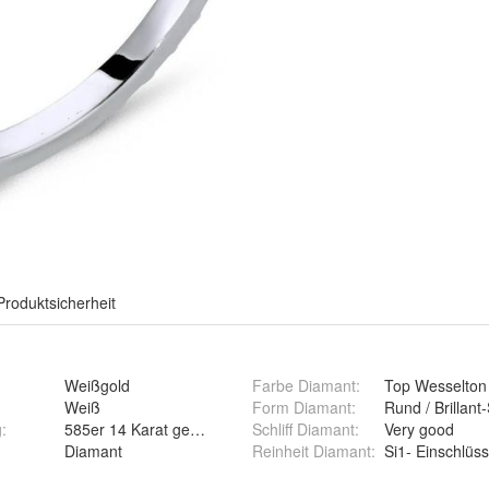
Produktsicherheit
Weißgold
Farbe Diamant
:
Top Wesselton 
Weiß
Form Diamant
:
Rund / Brillant-
g
:
585er 14 Karat gestempelt
Schliff Diamant
:
Very good
Diamant
Reinheit Diamant
:
Si1- Einschlüs