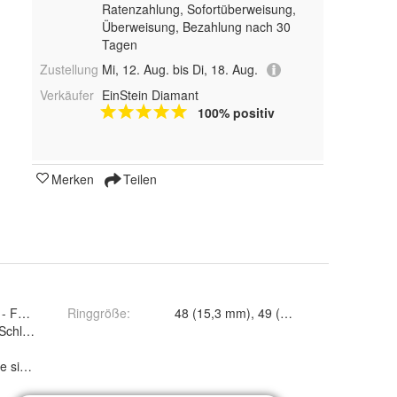
Ratenzahlung, Sofortüberweisung,
Überweisung, Bezahlung nach 30
Tagen
Zustellung
Mi, 12. Aug. bis Di, 18. Aug.
Verkäufer
EinStein Diamant
100% positiv
Merken
Teilen
- Feines Weiß - G
Ringgröße
:
48 (15,3 mm), 49 (15,6 mm), 50 (15,9 
Schliff / 57 Facetten
se sind bei 10-facher Vergrößerung l