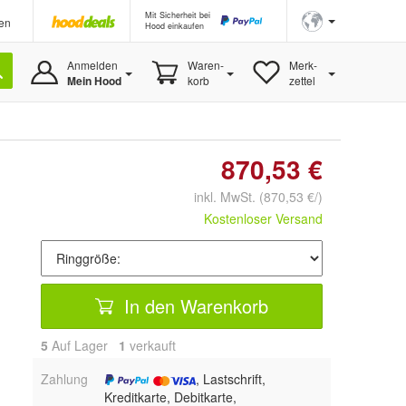
Mit Sicherheit bei
en
Hood einkaufen
Anmelden
Waren-
Merk-
Mein Hood
korb
zettel
870,53 €
inkl. MwSt.
(870,53 €/)
Kostenloser Versand
In den Warenkorb
5
Auf Lager
1
 verkauft
Zahlung
, Lastschrift,
Kreditkarte, Debitkarte,