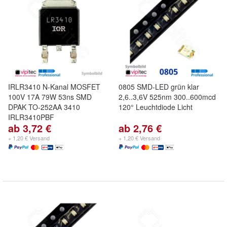
IRLR3410 N-Kanal MOSFET
0805 SMD-LED grün klar
100V 17A 79W 53ns SMD
2,6..3,6V 525nm 300..600mcd
DPAK TO-252AA 3410
120° Leuchtdiode Licht
IRLR3410PBF
ab 3,72 €
ab 2,76 €
+ 1,20 € Versand
+ 1,20 € Versand