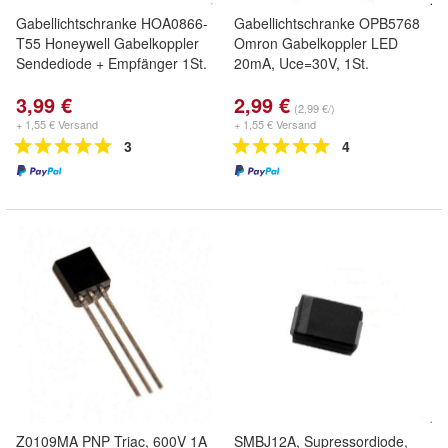
Gabellichtschranke HOA0866-
Gabellichtschranke OPB5768
T55 Honeywell Gabelkoppler
Omron Gabelkoppler LED
Sendediode + Empfänger 1St.
20mA, Uce=30V, 1St.
3,99 €
2,99 €
(2,99 €/)
+ 1,55 € Versand
+ 1,55 € Versand
3
4
Z0109MA PNP Triac, 600V 1A
SMBJ12A, Supressordiode,