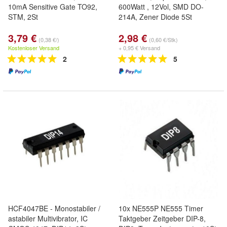
10mA Sensitive Gate TO92,
600Watt , 12Vol, SMD DO-
STM, 2St
214A, Zener Diode 5St
3,79 €
2,98 €
(0,38 €/)
(0,60 €/Stk)
Kostenloser Versand
+ 0,95 € Versand
2
5
HCF4047BE - Monostabiler /
10x NE555P NE555 Timer
astabiler Multivibrator, IC
Taktgeber Zeitgeber DIP-8,