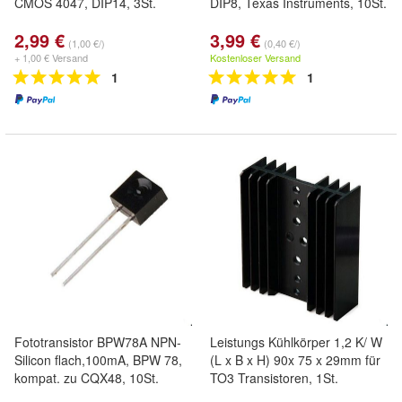
CMOS 4047, DIP14, 3St.
DIP8, Texas Instruments, 10St.
2,99 €
3,99 €
(1,00 €/)
(0,40 €/)
+ 1,00 € Versand
Kostenloser Versand
1
1
Fototransistor BPW78A NPN-
Leistungs Kühlkörper 1,2 K/ W
Silicon flach,100mA, BPW 78,
(L x B x H) 90x 75 x 29mm für
kompat. zu CQX48, 10St.
TO3 Transistoren, 1St.