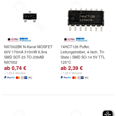
NX7002BK N-Kanal MOSFET
74HCT126 Puffer,
60V 170mA 310mW 6,9ns
Leitungstreiber, 4-fach, Tri-
SMD SOT-23 TO-236AB
State | SMD SO-14 5V TTL
NX7002
125°C
ab 0,74 €
ab 2,39 €
+ 1,20 € Versand
+ 1,20 € Versand