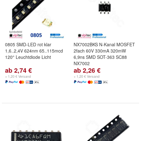
0805 SMD-LED rot klar
NX7002BKS N-Kanal MOSFET
1,6..2,4V 624nm 65..115mcd
2fach 60V 330mA 320mW
120° Leuchtdiode Licht
6,9ns SMD SOT-363 SC88
NX7002
ab 2,74 €
ab 2,26 €
+ 1,20 € Versand
+ 1,20 € Versand