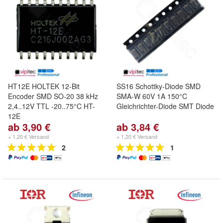
HT12E HOLTEK 12-Bit
SS16 Schottky-Diode SMD
Encoder SMD SO-20 38 kHz
SMA-W 60V 1A 150°C
2,4..12V TTL -20..75°C HT-
Gleichrichter-Diode SMT Diode
12E
ab 3,90 €
ab 3,84 €
+ 1,20 € Versand
+ 1,20 € Versand
2
1