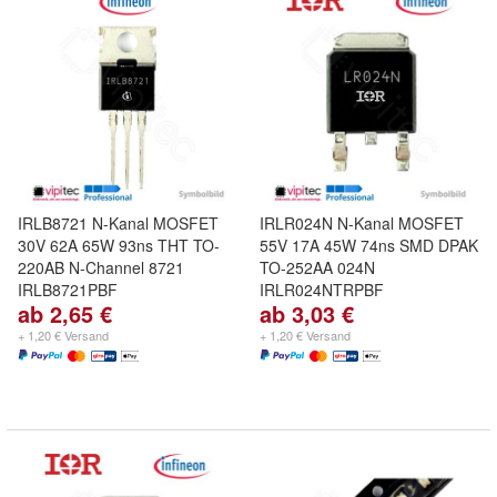
IRLB8721 N-Kanal MOSFET
IRLR024N N-Kanal MOSFET
30V 62A 65W 93ns THT TO-
55V 17A 45W 74ns SMD DPAK
220AB N-Channel 8721
TO-252AA 024N
IRLB8721PBF
IRLR024NTRPBF
ab 2,65 €
ab 3,03 €
+ 1,20 € Versand
+ 1,20 € Versand