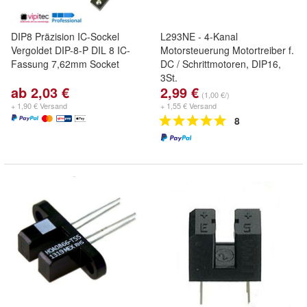
DIP8 Präzision IC-Sockel
L293NE - 4-Kanal
Vergoldet DIP-8-P DIL 8 IC-
Motorsteuerung Motortreiber f.
Fassung 7,62mm Socket
DC / Schrittmotoren, DIP16,
3St.
ab 2,03 €
2,99 €
(1,00 €/)
+ 1,90 € Versand
+ 1,55 € Versand
8