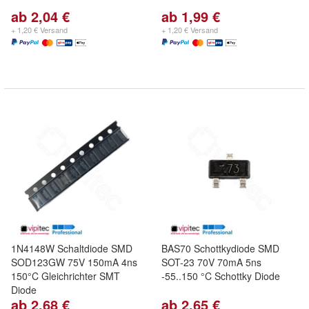
ab 2,04 €
ab 1,99 €
+ 1,20 € Versand
+ 1,20 € Versand
1N4148W Schaltdiode SMD
BAS70 Schottkydiode SMD
SOD123GW 75V 150mA 4ns
SOT-23 70V 70mA 5ns
150°C Gleichrichter SMT
-55..150 °C Schottky Diode
Diode
ab 2,68 €
ab 2,65 €