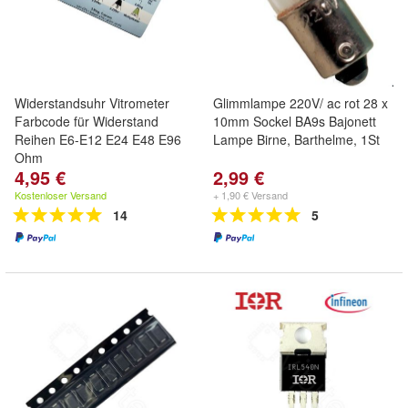
Widerstandsuhr Vitrometer
Glimmlampe 220V/ ac rot 28 x
Farbcode für Widerstand
10mm Sockel BA9s Bajonett
Reihen E6-E12 E24 E48 E96
Lampe Birne, Barthelme, 1St
Ohm
4,95 €
2,99 €
Kostenloser Versand
+ 1,90 € Versand
14
5