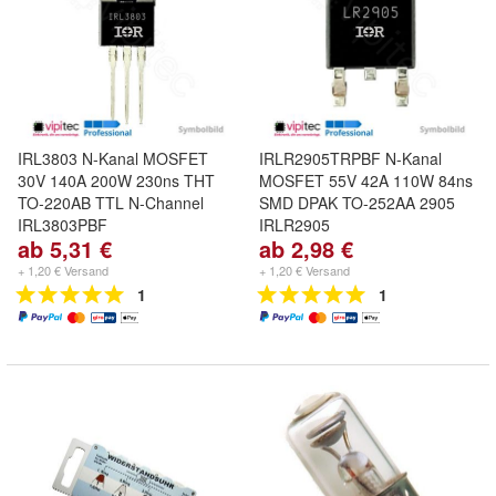
IRL3803 N-Kanal MOSFET
IRLR2905TRPBF N-Kanal
30V 140A 200W 230ns THT
MOSFET 55V 42A 110W 84ns
TO-220AB TTL N-Channel
SMD DPAK TO-252AA 2905
IRL3803PBF
IRLR2905
ab 5,31 €
ab 2,98 €
+ 1,20 € Versand
+ 1,20 € Versand
1
1