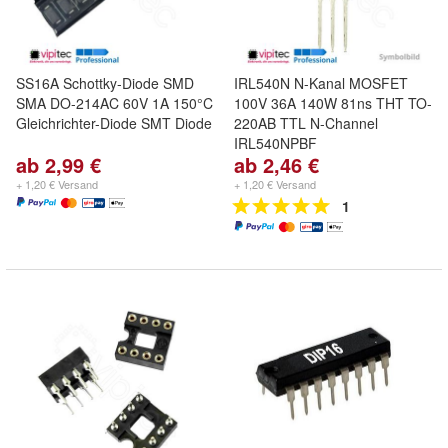
SS16A Schottky-Diode SMD
IRL540N N-Kanal MOSFET
SMA DO-214AC 60V 1A 150°C
100V 36A 140W 81ns THT TO-
Gleichrichter-Diode SMT Diode
220AB TTL N-Channel
IRL540NPBF
ab 2,99 €
ab 2,46 €
+ 1,20 € Versand
+ 1,20 € Versand
1