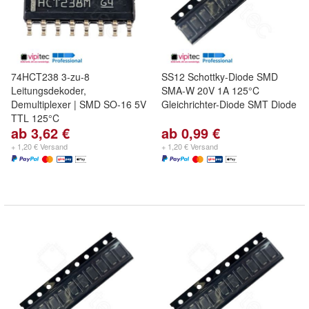
74HCT238 3-zu-8
SS12 Schottky-Diode SMD
Leitungsdekoder,
SMA-W 20V 1A 125°C
Demultiplexer | SMD SO-16 5V
Gleichrichter-Diode SMT Diode
TTL 125°C
ab 3,62 €
ab 0,99 €
+ 1,20 € Versand
+ 1,20 € Versand