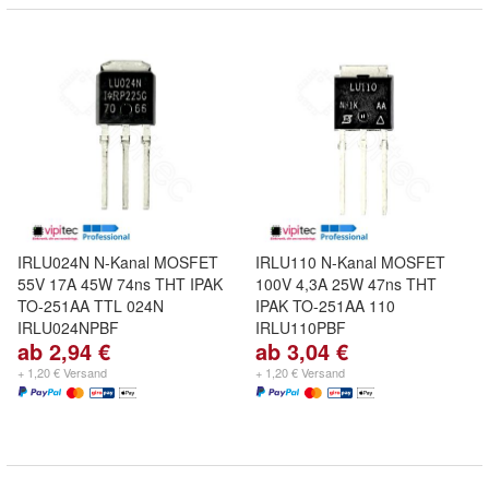
IRLU024N N-Kanal MOSFET
IRLU110 N-Kanal MOSFET
55V 17A 45W 74ns THT IPAK
100V 4,3A 25W 47ns THT
TO-251AA TTL 024N
IPAK TO-251AA 110
IRLU024NPBF
IRLU110PBF
ab 2,94 €
ab 3,04 €
+ 1,20 € Versand
+ 1,20 € Versand