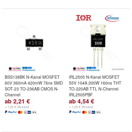
BSS138BK N-Kanal MOSFET
IRL2505 N-Kanal MOSFET
60V 360mA 420mW 76ns SMD
55V 104A 200W 160ns THT
SOT-23 TO-236AB CMOS N-
TO-220AB TTL N-Channel
Channel
IRL2505PBF
ab 2,21 €
ab 4,54 €
+ 1,20 € Versand
+ 1,20 € Versand