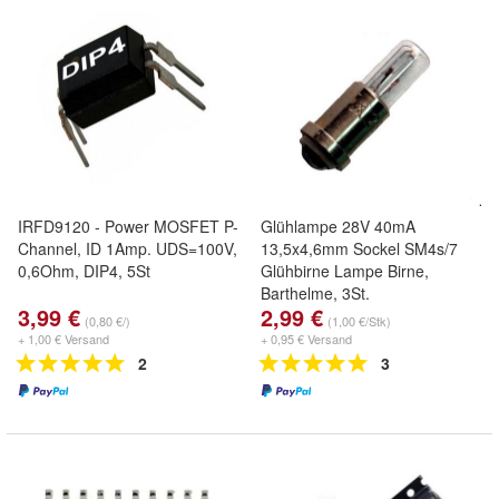
IRFD9120 - Power MOSFET P-
Glühlampe 28V 40mA
Channel, ID 1Amp. UDS=100V,
13,5x4,6mm Sockel SM4s/7
0,6Ohm, DIP4, 5St
Glühbirne Lampe Birne,
Barthelme, 3St.
3,99 €
2,99 €
(0,80 €/)
(1,00 €/Stk)
+ 1,00 € Versand
+ 0,95 € Versand
2
3