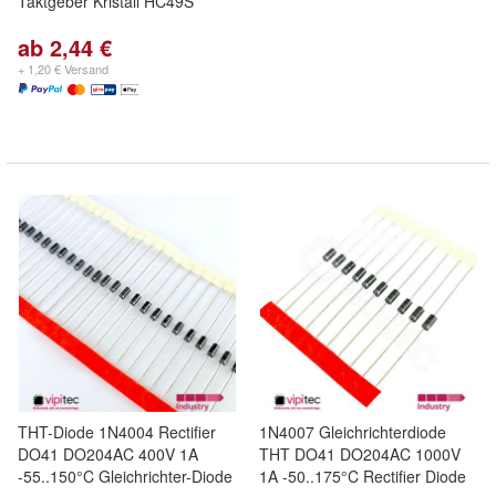
Taktgeber Kristall HC49S
ab 2,44 €
+ 1,20 € Versand
THT-Diode 1N4004 Rectifier
1N4007 Gleichrichterdiode
DO41 DO204AC 400V 1A
THT DO41 DO204AC 1000V
-55..150°C Gleichrichter-Diode
1A -50..175°C Rectifier Diode