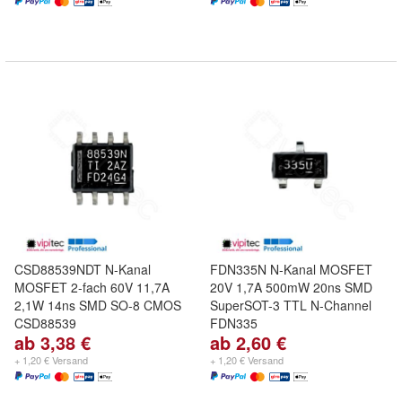
CSD88539NDT N-Kanal
FDN335N N-Kanal MOSFET
MOSFET 2-fach 60V 11,7A
20V 1,7A 500mW 20ns SMD
2,1W 14ns SMD SO-8 CMOS
SuperSOT-3 TTL N-Channel
CSD88539
FDN335
ab 3,38 €
ab 2,60 €
+ 1,20 € Versand
+ 1,20 € Versand