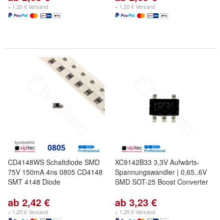
+ 1,20 € Versand
+ 1,20 € Versand
CD4148WS Schaltdiode SMD
XC9142B33 3,3V Aufwärts-
75V 150mA 4ns 0805 CD4148
Spannungswandler | 0,65..6V
SMT 4148 Diode
SMD SOT-25 Boost Converter
ab 2,42 €
ab 3,23 €
+ 1,20 € Versand
+ 1,20 € Versand