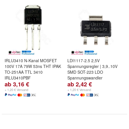
IRLU3410 N-Kanal MOSFET
LDI1117-2.5 2,5V
100V 17A 79W 53ns THT IPAK
Spannungsregler | 3,9..10V
TO-251AA TTL 3410
SMD SOT-223 LDO
IRLU3410PBF
Spannungswandler
ab 3,16 €
ab 2,42 €
+ 1,20 € Versand
+ 1,20 € Versand