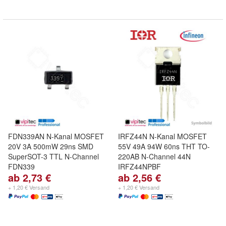
FDN339AN N-Kanal MOSFET
IRFZ44N N-Kanal MOSFET
20V 3A 500mW 29ns SMD
55V 49A 94W 60ns THT TO-
SuperSOT-3 TTL N-Channel
220AB N-Channel 44N
FDN339
IRFZ44NPBF
ab 2,73 €
ab 2,56 €
+ 1,20 € Versand
+ 1,20 € Versand