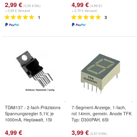
2,99 €
4,99 €
(0,30 €/Stk)
(4,99 €/)
+ 0,95 € Versand
+ 2,70 € Versand
1
3
TDA8137 - 2-fach-Präzisions
7-Segment-Anzeige, 1-fach,
Spannungsregler 5,1V, je
rot 14mm, gemein. Anode TFK
1000mA, Heptawatt, 1St
Typ: D300PAH, 6St
4,99 €
3,99 €
(0,67 €/Stk)