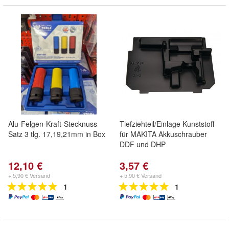
Alu-Felgen-Kraft-Stecknuss
Tiefziehteil/Einlage Kunststoff
Satz 3 tlg. 17,19,21mm in Box
für MAKITA Akkuschrauber
DDF und DHP
12,10 €
3,57 €
+ 5,90 € Versand
+ 5,90 € Versand
1
1