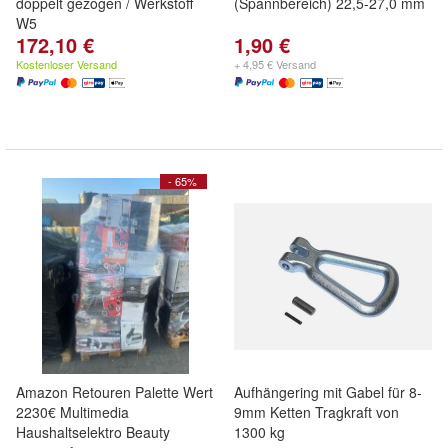
doppelt gezogen / Werkstoff
(Spannbereich) 22,5-27,0 mm
W5
172,10 €
1,90 €
Kostenloser Versand
+ 4,95 € Versand
- 65%
Amazon Retouren Palette Wert
Aufhängering mit Gabel für 8-
2230€ Multimedia
9mm Ketten Tragkraft von
Haushaltselektro Beauty
1300 kg