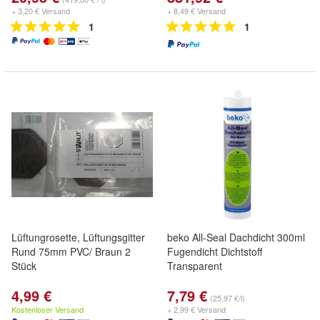
+ 3,20 € Versand
+ 8,49 € Versand
1
1
Lüftungrosette, Lüftungsgitter
beko All-Seal Dachdicht 300ml
Rund 75mm PVC/ Braun 2
Fugendicht Dichtstoff
Stück
Transparent
4,99 €
7,79 €
(25,97 €/l)
Kostenloser Versand
+ 2,99 € Versand