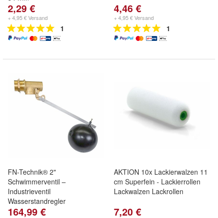
2,29 €
4,46 €
+ 4,95 € Versand
+ 4,95 € Versand
1
1
FN-Technik® 2"
AKTION 10x Lackierwalzen 11
Schwimmerventil –
cm Superfein - Lackierrollen
Industrieventil
Lackwalzen Lackrollen
Wasserstandregler
164,99 €
7,20 €