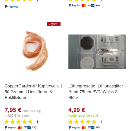
- 20%
CopperGarden®" Kupferwolle |
Lüftungrosette, Lüftungsgitter
50 Gramm | Destillieren &
Rund 75mm PVC/ Weiss 2
Rektifizieren
Stück
7,95 €
4,99 €
(159,00 €/kg)
+ 5,95 € Versand
Kostenloser Versand
1
1