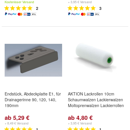
Kostenloser Versand
+ 3,95 € Versand
2
3
Endstück, Abdeckplatte E1, für
AKTION Lackrollen 10cm
Drainagerinne 90, 120, 140,
Schaumwalzen Lackierwalzen
190mm
Moltoprenwalzen Lackierrollen
ab 5,29 €
ab 4,80 €
+ 8,49 € Versand
+ 3,95 € Versand
1
1