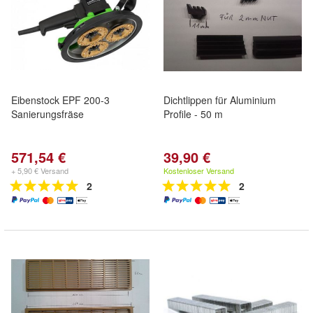
Eibenstock EPF 200-3
Dichtlippen für Aluminium
Sanierungsfräse
Profile - 50 m
571,54 €
39,90 €
+ 5,90 € Versand
Kostenloser Versand
2
2