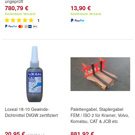
ungeprüft
780,79 €
13,90 €
Kostenloser Versand
Kostenloser Versand
1
Loxeal 18-10 Gewinde-
Palettengabel, Staplergabel
Dichtmittel DVGW zertifiziert
FEM / ISO 2 für Kramer, Volvo,
Komatsu, CAT & JCB etc
20,95 €
881,92 €
(419,00 € / l)