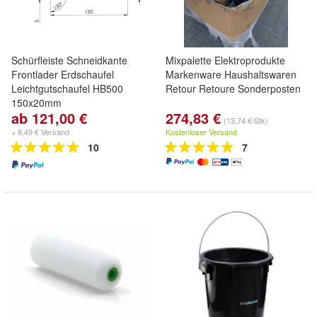
Schürfleiste Schneidkante
Mixpalette Elektroprodukte
Frontlader Erdschaufel
Markenware Haushaltswaren
Leichtgutschaufel HB500
Retour Retoure Sonderposten
150x20mm
ab 121,00 €
274,83 €
(13,74 €/Stk)
+ 8,49 € Versand
Kostenloser Versand
10
7