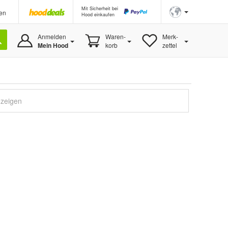
Mit Sicherheit bei
en
Hood einkaufen
Anmelden
Waren-
Merk-
Mein Hood
korb
zettel
nzeigen