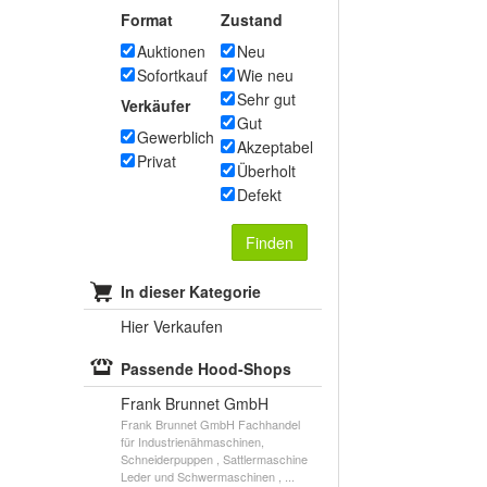
Format
Zustand
Auktionen
Neu
Sofortkauf
Wie neu
Sehr gut
Verkäufer
Gut
Gewerblich
Akzeptabel
Privat
Überholt
Defekt
Finden
In dieser Kategorie
Hier Verkaufen
Passende Hood-Shops
Frank Brunnet GmbH
Frank Brunnet GmbH Fachhandel
für Industrienähmaschinen,
Schneiderpuppen , Sattlermaschine
Leder und Schwermaschinen , ...