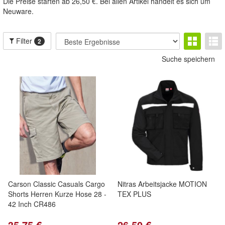
Die Preise starten ab 26,50 €. Bei allen Artikel handelt es sich um
Neuware.
Filter
2
Suche speichern
Carson Classic Casuals Cargo
Nitras Arbeitsjacke MOTION
Shorts Herren Kurze Hose 28 -
TEX PLUS
42 Inch CR486
35,75 €
26,50 €