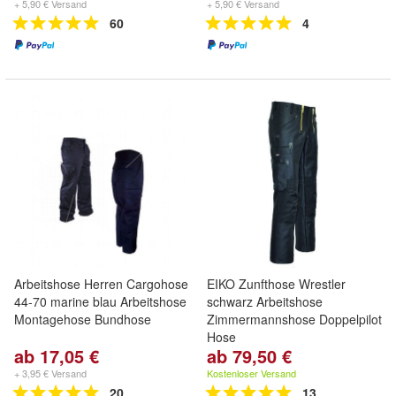
+ 5,90 € Versand
+ 5,90 € Versand
60
4
Arbeitshose Herren Cargohose
EIKO Zunfthose Wrestler
44-70 marine blau Arbeitshose
schwarz Arbeitshose
Montagehose Bundhose
Zimmermannshose Doppelpilot
Hose
ab 17,05 €
ab 79,50 €
+ 3,95 € Versand
Kostenloser Versand
20
13