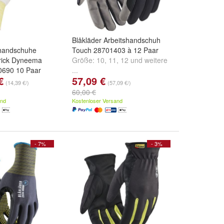
Blåkläder Arbeitshandschuh
zhandschuhe
Touch 28701403 à 12 Paar
rick Dyneema
Größe:
10
,
11
,
12
und
weitere
0690 10 Paar
...
€
57,09 €
,
7
und
weitere
(14,39 €/)
(57,09 €/)
60,00 €
and
Kostenloser Versand
- 7%
- 3%