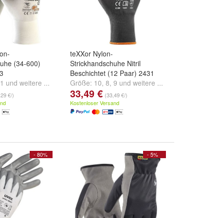
on-
teXXor Nylon-
huhe (34-600)
Strickhandschuhe Nitril
33
Beschichtet (12 Paar) 2431
1
und
weitere ...
Größe:
10
,
8
,
9
und
weitere ...
33,49 €
,29 €/)
(33,49 €/)
and
Kostenloser Versand
- 80%
- 5%