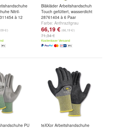
betishandschuhe
Blåkläder Arbeitshandschuh
huhe Nitril-
Touch gefüttert, wasserdicht
311454 à 12
28761404 à 6 Paar
Farbe:
Anthrazitgrau
66,19 €
und
weitere ...
,09 €/)
(66,19 €/)
71,34 €
and
Kostenloser Versand
tshandschuhe PU
teXXor Arbeitshandschuhe