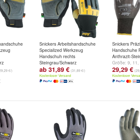
shandschuhe
Snickers Arbeitshandschuhe
Snickers Präz
kzeug
Specialized Werkzeug
Handschuhe P
Handschuh rechts
Anthrazit-Ste
rz
Steingrau/Schwarz
Größe:
9
,
11
,
ab 31,89 €
29,29 €
nd
weitere ...
Größe:
8
,
10
,
7
und
weitere ...
29,29 €/)
(31,89 €/)
(29
Kostenloser Versand
Kostenloser Vers