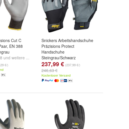
isions Cut C
Snickers Arbeitshandschuhe
aar, EN 388
Präzisions Protect
ingrau
Handschuhe
8
und
weitere ...
Steingrau/Schwarz
237,99 €
Größe:
11
,
7
,
8
und
weitere ...
,29 €/)
(237,99 €/)
and
246,63 €
Kostenloser Versand