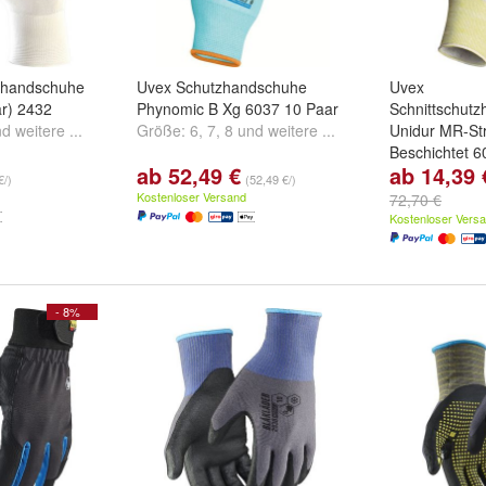
khandschuhe
Uvex Schutzhandschuhe
Uvex
ar) 2432
Phynomic B Xg 6037 10 Paar
Schnittschut
nd
weitere ...
Größe:
6
,
7
,
8
und
weitere ...
Unidur MR-St
Beschichtet 6
ab 52,49 €
ab 14,39 
Größe:
10
,
11
€/)
(52,49 €/)
...
Kostenloser Versand
72,70 €
Kostenloser Vers
- 8%