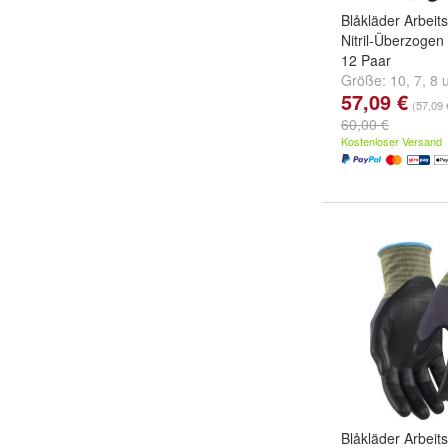
Blåkläder Arbei
Nitril-Überzoge
12 Paar
Größe:
10
,
7
,
8
57,09 €
(57,09 
60,00 €
Kostenloser Versand
Blåkläder Arbei