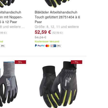
eitshandschuh
Blåkläder Arbeitshandschuh
gen mit Noppen-
Touch gefüttert 28751404 à 6
6 à 12 Paar
Paar
8
und
weitere ...
Größe:
8
,
12
,
11
und
weitere
52,59 €
...
,99 €/)
(52,59 €/)
54,24 €
and
Kostenloser Versand
- 5%
- 7%