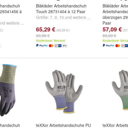
tshandschuh
Blåkläder Arbeitshandschuh
Blåkläder Ar
n 29341456 à
Touch 28731404 à 12 Paar
Arbeitshandsc
Größe:
7
,
9
,
10
und
weitere ...
überzogen 29
und
weitere ...
Paar
65,29 €
57,09 €
Größe:
7
,
8
,
9
€/)
(65,29 €/)
(57
69,96 €
60,00 €
Kostenloser Versand
Kostenloser Vers
tshandschuh
teXXor Arbeitshandschuhe PU
teXXor Arbei