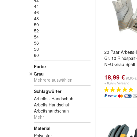
42
44
46
48
50
52
54
56
58
20 Paar Arbeits
60
Gr. 10 Rindspalt
NEU Grau Spalt-
Farbe
Grau
18,99 €
(0,95 €
Mehrere auswählen
+ 6,99 € Versand
Schlagwörter
Arbeits - Handschuh
Arbeits Handschuh
Arbeitshandschuh
Mehr
Material
Polyester