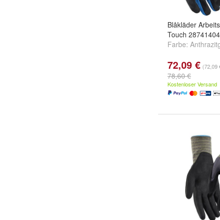
Blåkläder Arbei
Touch 28741404
Farbe:
Anthrazit
72,09 €
(72,09 
78,60 €
Kostenloser Versand