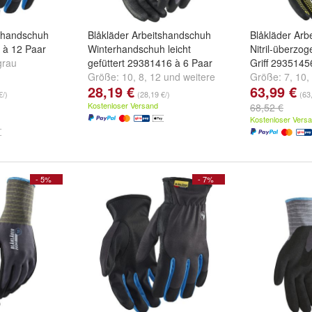
tshandschuh
Blåkläder Arbeitshandschuh
Blåkläder Arb
 à 12 Paar
Winterhandschuh leicht
Nitril-überzo
grau
gefüttert 29381416 à 6 Paar
Griff 2935145
Größe:
10
,
8
,
12
und
weitere
Größe:
7
,
10
,
28,19 €
63,99 €
...
€/)
(28,19 €/)
(63
Kostenloser Versand
68,52 €
Kostenloser Vers
- 5%
- 7%