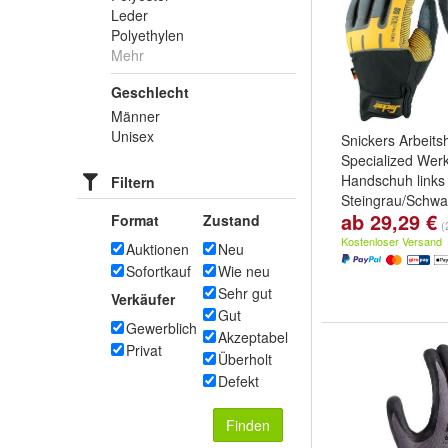
Leder
Polyethylen
Mehr
Geschlecht
Männer
Unisex
Snickers Arbeit
Specialized Wer
Handschuh links
Filtern
Steingrau/Schwa
ab 29,29 €
Format
Zustand
Größe:
8
,
7
,
9
u
(
Kostenloser Versand
Auktionen
Neu
Sofortkauf
Wie neu
Sehr gut
Verkäufer
Gut
Gewerblich
Akzeptabel
Privat
Überholt
Defekt
Finden