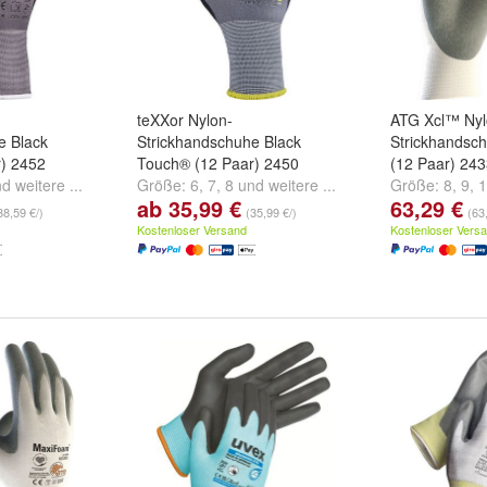
teXXor Nylon-
ATG Xcl™ Nyl
e Black
Strickhandschuhe Black
Strickhandsc
) 2452
Touch® (12 Paar) 2450
(12 Paar) 24
nd
weitere ...
Größe:
6
,
7
,
8
und
weitere ...
Größe:
8
,
9
,
1
ab 35,99 €
63,29 €
38,59 €/)
(35,99 €/)
(63
Kostenloser Versand
Kostenloser Vers