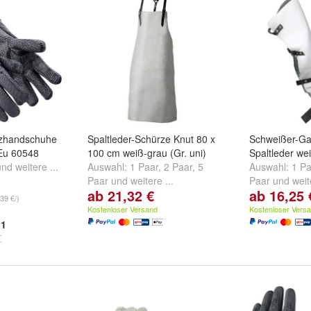
zhandschuhe
Spaltleder-Schürze Knut 80 x
Schweißer-G
Eu 60548
100 cm weiß-grau (Gr. uni)
Spaltleder wei
und
weitere ...
Auswahl:
1 Paar
,
2 Paar
,
5
Auswahl:
1 Pa
Paar
und
weitere ...
Paar
und
weit
ab 21,32 €
ab 16,25 
39 €/)
Kostenloser Versand
Kostenloser Vers
1