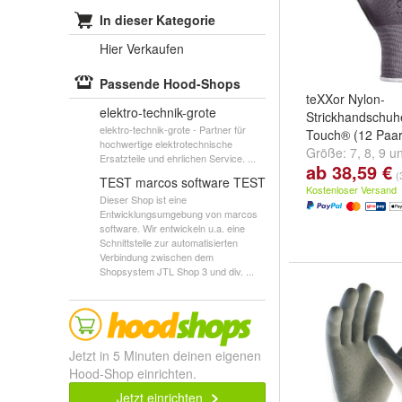
In dieser Kategorie
Hier Verkaufen
Passende Hood-Shops
teXXor Nylon-
elektro-technik-grote
Strickhandschuh
elektro-technik-grote - Partner für
Touch® (12 Paar
hochwertige elektrotechnische
Größe:
7
,
8
,
9
u
Ersatzteile und ehrlichen Service. ...
ab 38,59 €
(
TEST marcos software TEST
Kostenloser Versand
Dieser Shop ist eine
Entwicklungsumgebung von marcos
software. Wir entwickeln u.a. eine
Schnittstelle zur automatisierten
Verbindung zwischen dem
Shopsystem JTL Shop 3 und div. ...
Jetzt in 5 Minuten deinen eigenen
Hood-Shop einrichten.
Jetzt einrichten