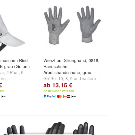
amaschen Rind-
Wenzhou, Stronghand, 0816,
ß-grau (Gr. uni)
Handschuhe,
ar
,
2 Paar
,
5
Arbeitshandschuhe, grau
ere ...
Größe:
10
,
8
,
9
und
weitere ...
€
ab 13,15 €
and
Kostenloser Versand