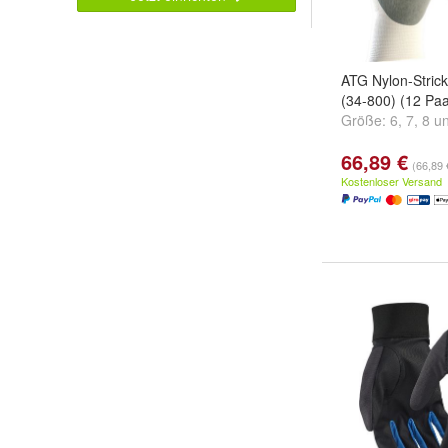
ATG Nylon-Stric
(34-800) (12 Pa
Größe:
6
,
7
,
8
u
66,89 €
(66,89 
Kostenloser Versand