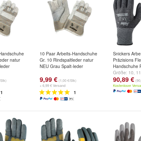
-Handschuhe
10 Paar Arbeits-Handschuhe
Snickers Arb
leder natur
Gr. 10 Rindspaltleder natur
Präzisions Fl
leder
NEU Grau Spalt-leder
Handschuhe 
Größe:
10
,
11
9,99 €
90,89 €
...
/Stk)
(1,00 €/Stk)
(90
+ 6,99 € Versand
Kostenloser Vers
1
1