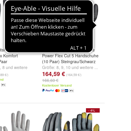
eitshandschuhe
Snickers Arbeitshandschuhe
ex Komfort
Power Flex Cut 5 Handschuhe
Paar
(10 Paar) Steingrau/Schwarz
,
8
und
weitere
Größe:
8
,
9
,
10
und
weitere ...
164,59 €
,89 €/)
(164,59 €/)
and
166,60 €
Kostenloser Versand
- 4%