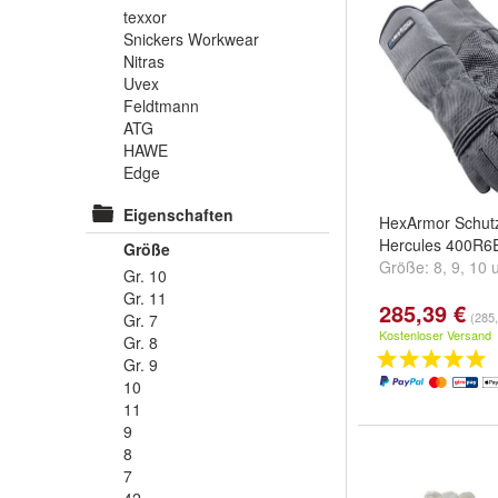
texxor
Snickers Workwear
Nitras
Uvex
Feldtmann
ATG
HAWE
Edge
Eigenschaften
HexArmor Schut
Hercules 400R6
Größe
Größe:
8
,
9
,
10
Gr. 10
Gr. 11
285,39 €
(285,
Gr. 7
Kostenloser Versand
Gr. 8
Gr. 9
10
11
9
8
7