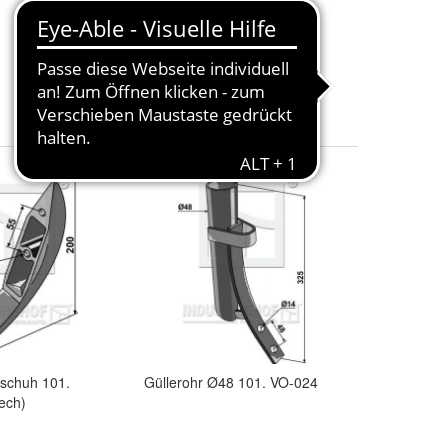
4,56 €
+ 5,49 € Versand
pschuh 101.
Güllerohr Ø48 101. VO-024
ech)