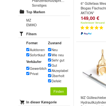
Pflanzenschutzspritzen
6" Güllefass Mes
Sonstiges
Biogas Flachschi
Top Marken
AKTION*
149,00 €
MZ
Kostenloser Versand
EMIKO
Filtern
Format
Zustand
Auktionen
Neu
Sofortkauf
Wie neu
Sehr gut
Verkäufer
Gut
Gewerblich
Akzeptabel
Privat
Überholt
Defekt
Finden
MZ Gülleschieber
In dieser Kategorie
Hydraulikzylinde