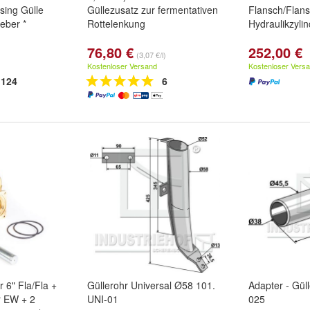
sing Gülle
Güllezusatz zur fermentativen
Flansch/Flan
eber *
Rottelenkung
Hydraulikzylin
76,80 €
252,00 €
(3,07 €/l)
Kostenloser Versand
Kostenloser Vers
124
6
 6" Fla/Fla +
Güllerohr Universal Ø58 101.
Adapter - Güll
r EW + 2
UNI-01
025