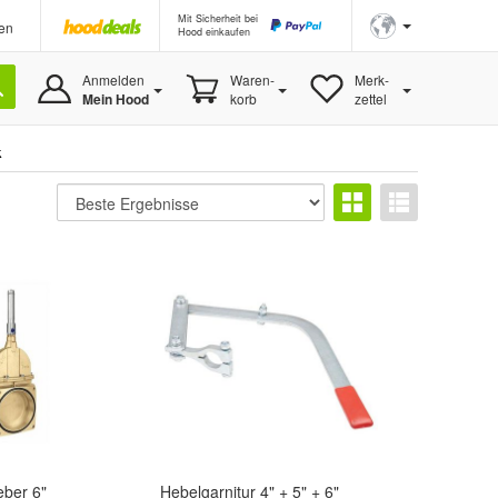
Mit Sicherheit bei
en
Hood einkaufen
Anmelden
Waren-
Merk-
Mein Hood
korb
zettel
k
eber 6"
Hebelgarnitur 4" + 5" + 6"