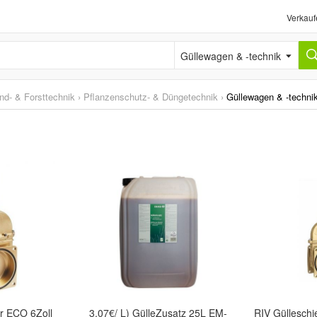
Verkauf
Güllewagen & -technik
nd- & Forsttechnik
›
Pflanzenschutz- & Düngetechnik
›
Güllewagen & -techni
r ECO 6Zoll
3,07€/ L) GülleZusatz 25L EM-
RIV Gülleschi