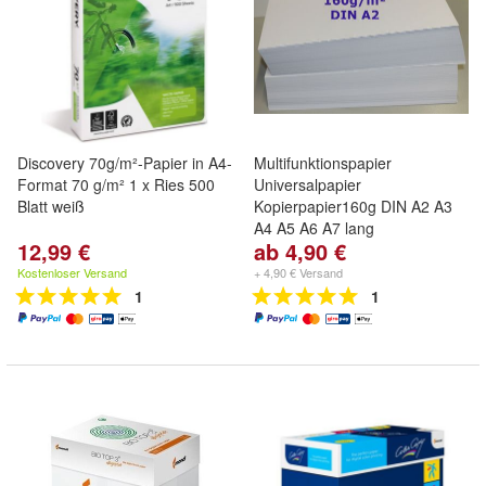
Discovery 70g/m²-Papier in A4-
Multifunktionspapier
Format 70 g/m² 1 x Ries 500
Universalpapier
Blatt weiß
Kopierpapier160g DIN A2 A3
A4 A5 A6 A7 lang
12,99 €
ab 4,90 €
Kostenloser Versand
+ 4,90 € Versand
1
1