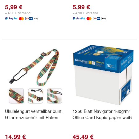
5,99 €
5,99 €
+ 4,90 € Versand
+ 4,90 € Versand
Ukulelengurt verstellbar bunt -
1250 Blatt Navigator 160g/m²
Gitarrenzubehör mit Haken
Office Card Kopierpapier weiß
14,99 €
45,49 €