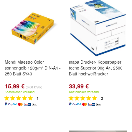
Mondi Maestro Color
inapa Drucker- Kopierpapier
sonnengelb 120g/m² DIN-A4 -
tecno Superior 90g A4, 2500
250 Blatt SY40
Blatt hochweißrucker
15,99 €
33,99 €
(0,06 €/Stk)
Kostenloser Versand
Kostenloser Versand
1
2