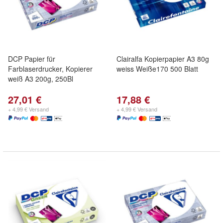
DCP Papier für
Clairalfa Kopierpapier A3 80g
Farblaserdrucker, Kopierer
weiss Weiße170 500 Blatt
weiß A3 200g, 250Bl
27,01 €
17,88 €
+ 4,99 € Versand
+ 4,99 € Versand