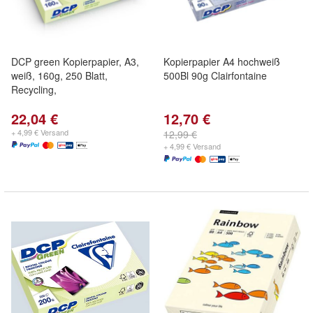
DCP green Kopierpapier, A3,
Kopierpapier A4 hochweiß
weiß, 160g, 250 Blatt,
500Bl 90g Clairfontaine
Recycling,
22,04 €
12,70 €
+ 4,99 € Versand
12,99 €
+ 4,99 € Versand