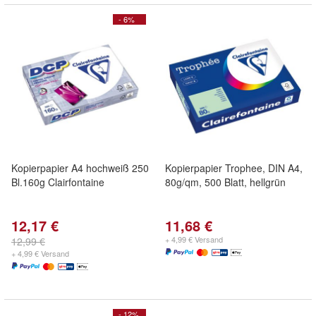
- 6%
Kopierpapier A4 hochweiß 250
Kopierpapier Trophee, DIN A4,
Bl.160g Clairfontaine
80g/qm, 500 Blatt, hellgrün
12,17 €
11,68 €
+ 4,99 € Versand
12,99 €
+ 4,99 € Versand
- 12%