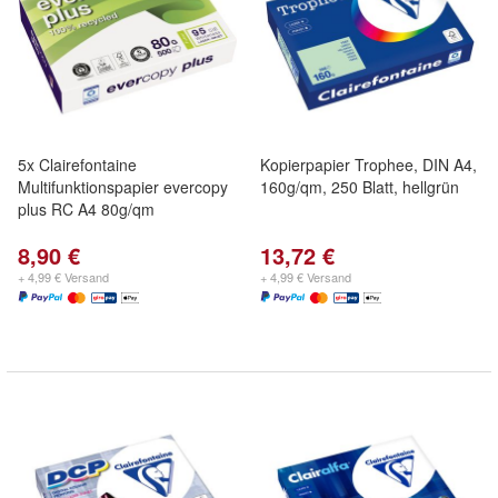
5x Clairefontaine
Kopierpapier Trophee, DIN A4,
Multifunktionspapier evercopy
160g/qm, 250 Blatt, hellgrün
plus RC A4 80g/qm
8,90 €
13,72 €
+ 4,99 € Versand
+ 4,99 € Versand