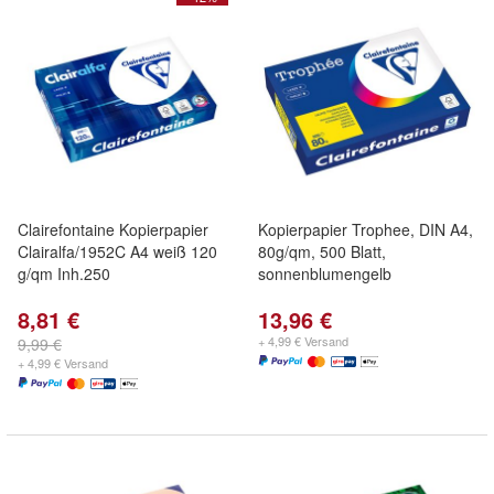
Clairefontaine Kopierpapier
Kopierpapier Trophee, DIN A4,
Clairalfa/1952C A4 weiß 120
80g/qm, 500 Blatt,
g/qm Inh.250
sonnenblumengelb
8,81 €
13,96 €
+ 4,99 € Versand
9,99 €
+ 4,99 € Versand