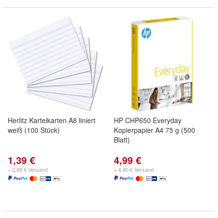
Herlitz Karteikarten A8 liniert
HP CHP650 Everyday
weiß (100 Stück)
Kopierpapier A4 75 g (500
Blatt)
1,39 €
4,99 €
+ 2,69 € Versand
+ 4,90 € Versand