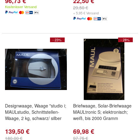
96,73 €
22,50 €
Kostenloser Versand
29,50 €
+ 5,95 € Versand
- 23%
- 28%
Designwaage, Waage "studio i;
Briefwaage, Solar-Briefwaage
MAULstudio, Schnittstellen-
MAULtronic S; elektronisch;
Waage, 2 kg, schwarz/ silber
weiß, bis 2000 Gramm
139,50 €
69,98 €
180,00 €
97,75 €