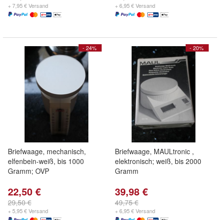
+ 7,95 € Versand
+ 6,95 € Versand
- 24%
- 20%
Briefwaage, mechanisch,
Briefwaage, MAULtronic ,
elfenbein-weiß, bis 1000
elektronisch; weiß, bis 2000
Gramm; OVP
Gramm
22,50 €
39,98 €
29,50 €
49,75 €
+ 5,95 € Versand
+ 6,95 € Versand