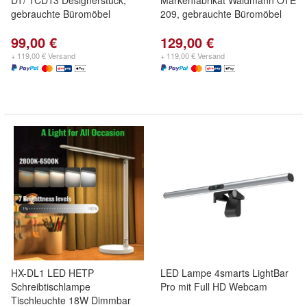
DT/ TCD13 Designerstück,
Markenfabrikat Waldmann OTE
gebrauchte Büromöbel
209, gebrauchte Büromöbel
99,00 €
129,00 €
+ 119,00 € Versand
+ 119,00 € Versand
HX-DL1 LED HETP
LED Lampe 4smarts LightBar
Schreibtischlampe
Pro mit Full HD Webcam
Tischleuchte 18W Dimmbar