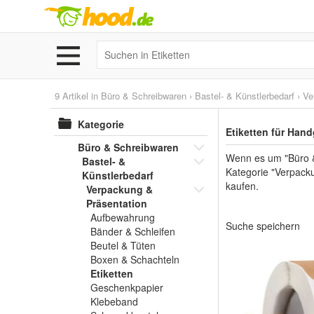
9 Artikel in
Büro & Schreibwaren
›
Bastel- & Künstlerbedarf
›
Ve
Kategorie
Etiketten für Han
Büro & Schreibwaren
Wenn es um "Büro & 
Bastel- &
Kategorie "Verpacku
Künstlerbedarf
kaufen.
Verpackung &
Präsentation
Aufbewahrung
Suche speichern
Bänder & Schleifen
Beutel & Tüten
Boxen & Schachteln
Etiketten
Geschenkpapier
Klebeband