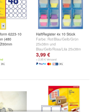
form 6223-10
HaftRegister 4x 10 Stück
en (480
Farbe:
Rot/Blau/Gelb/Grün
, Ø30mm
25x38m
und
Blau/Gelb/Rosa/Lila 25x38m
3,99 €
and
+ 2,95 € Versand