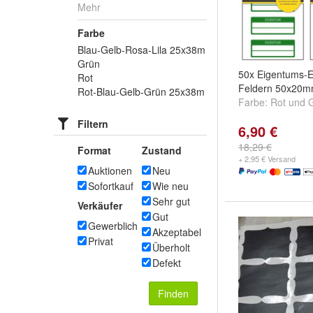
Mehr
Farbe
Blau-Gelb-Rosa-Lila 25x38m
Grün
50x Eigentums-Et
Rot
Feldern 50x20
Rot-Blau-Gelb-Grün 25x38m
Farbe:
Rot
und
Filtern
6,90 €
18,29 €
Format
Zustand
+ 2,95 € Versand
Auktionen
Neu
Sofortkauf
Wie neu
Sehr gut
Verkäufer
Gut
Gewerblich
Akzeptabel
Privat
Überholt
Defekt
Finden