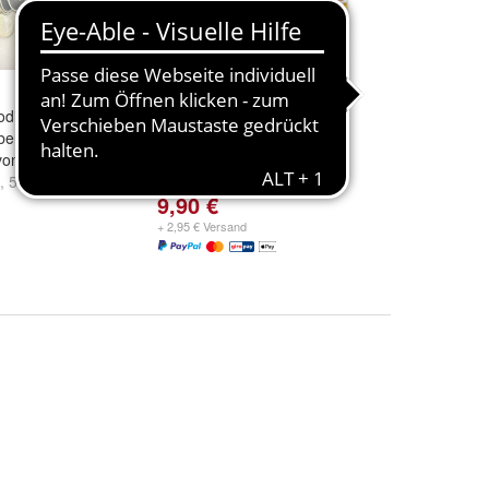
ist je 50 Stück
Warnhinweis-Etiketten
ber Papier
67,7x99,1mm Weiß 200x
on 48 bis 61
Stück
,
50
und
weitere
9,90 €
+ 2,95 € Versand