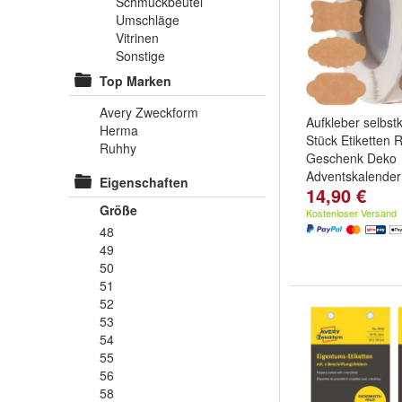
Schmuckbeutel
Umschläge
Vitrinen
Sonstige
Top Marken
Avery Zweckform
Aufkleber selbst
Herma
Stück Etiketten R
Ruhhy
Geschenk Deko
Adventskalender
Eigenschaften
14,90 €
Größe
Kostenloser Versand
48
49
50
51
52
53
54
55
56
58