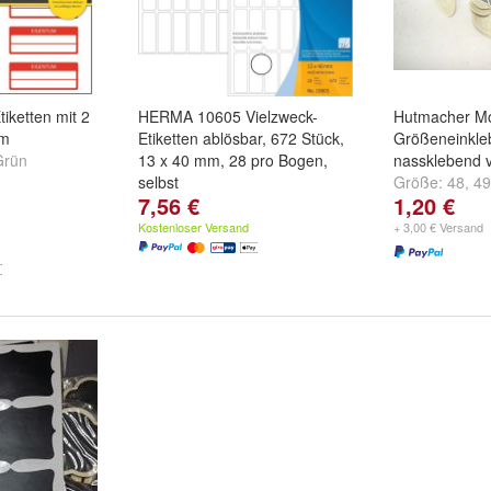
iketten mit 2
HERMA 10605 Vielzweck-
Hutmacher Mod
mm
Etiketten ablösbar, 672 Stück,
Größeneinkle
Grün
13 x 40 mm, 28 pro Bogen,
nassklebend v
selbst
Größe:
48
,
49
7,56 €
1,20 €
...
Kostenloser Versand
+ 3,00 € Versand