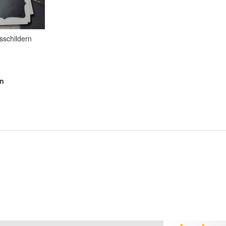
isschildern
en