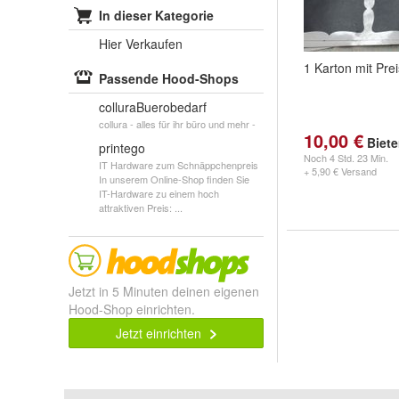
In dieser Kategorie
Hier Verkaufen
1 Karton mit Pre
Passende Hood-Shops
colluraBuerobedarf
collura - alles für ihr büro und mehr -
10,00 €
Biet
printego
Noch
4 Std. 23 Min.
IT Hardware zum Schnäppchenpreis
+ 5,90 € Versand
In unserem Online-Shop finden Sie
IT-Hardware zu einem hoch
attraktiven Preis: ...
Jetzt in 5 Minuten deinen eigenen
Hood-Shop einrichten.
Jetzt einrichten